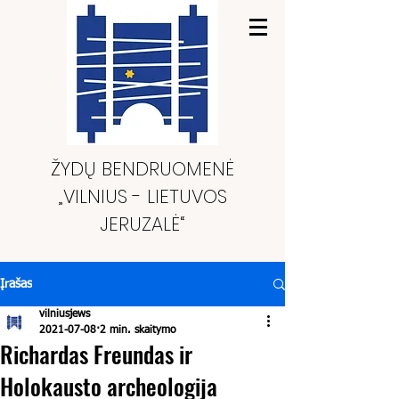
ŽYDŲ BENDRUOMENĖ
„VILNIUS - LIETUVOS
JERUZALĖ“
Įrašas
vilniusjews
2021-07-08
2 min. skaitymo
Richardas Freundas ir
Holokausto archeologija