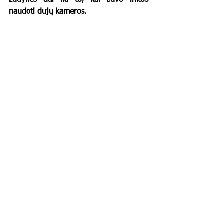
žudynes dar iki to, kai buvo imtos 
naudoti dujų kameros.