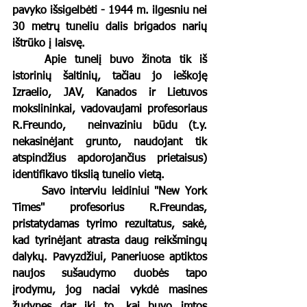
pavyko išsigelbėti - 1944 m. ilgesniu nei 
30 metrų tuneliu dalis brigados narių 
ištrūko į laisvę. 
	Apie tunelį buvo žinota tik iš 
istorinių šaltinių, tačiau jo ieškoję 
Izraelio, JAV, Kanados ir Lietuvos 
mokslininkai, vadovaujami profesoriaus 
R.Freundo,  neinvaziniu būdu (t.y. 
nekasinėjant grunto, naudojant tik 
atspindžius apdorojančius prietaisus) 
identifikavo tikslią tunelio vietą. 
	Savo interviu leidiniui "New York 
Times" profesorius R.Freundas, 
pristatydamas tyrimo rezultatus, sakė, 
kad tyrinėjant atrasta daug reikšmingų 
dalykų. Pavyzdžiui, Paneriuose aptiktos 
naujos sušaudymo duobės tapo 
įrodymu, jog naciai vykdė masines 