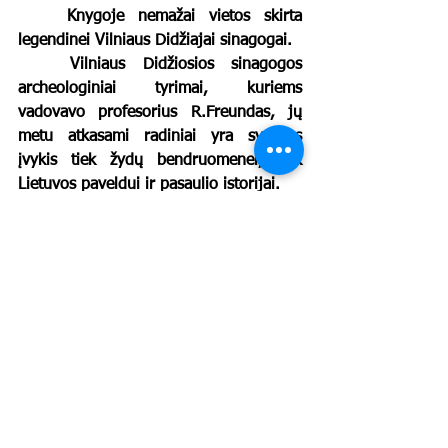
	Knygoje nemažai vietos skirta 
legendinei Vilniaus Didžiajai sinagogai. 
Vilniaus Didžiosios sinagogos 
archeologiniai tyrimai, kuriems 
vadovavo profesorius R.Freundas, jų 
metu atkasami radiniai yra svarbus 
įvykis tiek žydų bendruomenei, tiek 
Lietuvos paveldui ir pasaulio istorijai.
	A
rcheologiniai tyrimai, kurių metų 
buvo nustatyti Didžiosios sinagogos 
kontūrai, suteikė pagrindą įrašyti 
sinagogą į Kultūros vertybių registrą. 
	Lietuvoje svarstymai apie tai, kaip 
įamžinti Didžiosios Vilniaus sinagogos 
atminimą, vyksta jau ne vienerius 
metus. 
	Po ilgų diskusijų yra sutarta 
Vilniaus Didžiosios sinagogos ir jos 