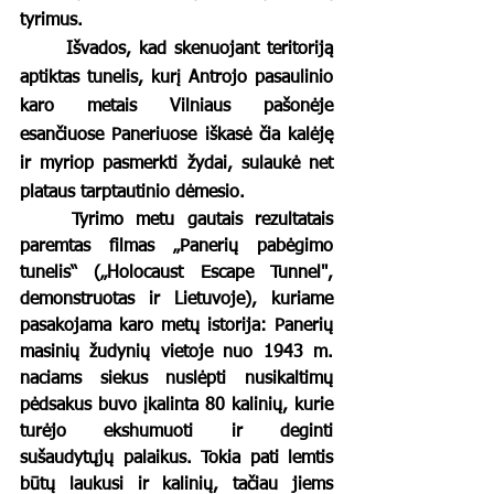
tyrimus. 		
	Išvados, kad skenuojant teritoriją 
aptiktas tunelis, kurį Antrojo pasaulinio 
karo metais Vilniaus pašonėje 
esančiuose Paneriuose iškasė čia kalėję 
ir myriop pasmerkti žydai, sulaukė net 
plataus tarptautinio dėmesio. 
	Tyrimo metu gautais rezultatais 
paremtas filmas „Panerių pabėgimo 
tunelis“ („Holocaust Escape Tunnel", 
demonstruotas ir Lietuvoje), kuriame 
pasakojama karo metų istorija: Panerių 
masinių žudynių vietoje nuo 1943 m. 
naciams siekus nuslėpti nusikaltimų 
pėdsakus buvo įkalinta 80 kalinių, kurie 
turėjo ekshumuoti ir deginti 
sušaudytųjų palaikus. Tokia pati lemtis 
būtų laukusi ir kalinių, tačiau jiems 