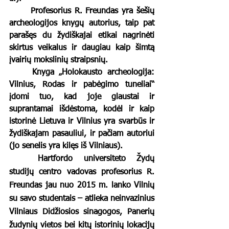
	Profesorius R. Freundas yra šešių 
archeologijos knygų autorius, taip pat 
parašęs du žydiškajai etikai nagrinėti 
skirtus veikalus ir daugiau kaip šimtą 
įvairių mokslinių straipsnių. 
	Knyga „Holokausto archeologija: 
Vilnius, Rodas ir pabėgimo tuneliai“ 
įdomi tuo, kad joje glaustai ir 
suprantamai išdėstoma, kodėl ir kaip 
istorinė Lietuva ir Vilnius yra svarbūs ir 
žydiškajam pasauliui, ir pačiam autoriui 
(jo senelis yra kilęs iš Vilniaus).
	Hartfordo universiteto Žydų 
studijų centro vadovas profesorius R. 
Freundas jau nuo 2015 m. lanko Vilnių 
su savo studentais – atlieka neinvazinius 
Vilniaus Didžiosios sinagogos, Panerių 
žudynių vietos bei kitų istorinių lokacijų 