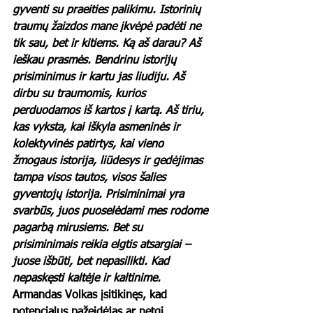
gyventi su praeities palikimu. Istorinių 
traumų žaizdos mane įkvėpė padėti ne 
tik sau, bet ir kitiems. Ką aš darau? Aš 
ieškau prasmės. Bendrinu istorijų 
prisiminimus ir kartu jas liudiju. Aš 
dirbu su traumomis, kurios 
perduodamos iš kartos į kartą. Aš tiriu, 
kas vyksta, kai iškyla asmeninės ir 
kolektyvinės patirtys, kai vieno 
žmogaus istorija, liūdesys ir gedėjimas 
tampa visos tautos, visos šalies 
gyventojų istorija. Prisiminimai yra 
svarbūs, juos puoselėdami mes rodome 
pagarbą mirusiems. Bet su 
prisiminimais reikia elgtis atsargiai – 
juose išbūti, bet nepasilikti. Kad 
nepaskęsti kaltėje ir kaltinime. 
Armandas Volkas įsitikinęs, kad 
potencialus pažeidėjas ar netgi 