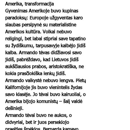
Amerika, transformacija
Gyvenimas Amerikoje buvo kupinas 
paradoksų: Europoje užgyventas karo 
siaubas persipynė su materialistine 
Amerikos kultūra. Volkai nebuvo 
religingi, bet labai stipriai save tapatino 
su žydiškumu, tarpusavyje kalbėjo jidiš 
kalba. Armando tėvas didžiavosi savo 
jidiš, pabrėždavo, kad Lietuvos jidiš 
aukščiausios prabos, aristokratiška, ne 
kokia prasčiokiška lenkų jidiš.  
Armando vaikystė nebuvo lengva. Pietų 
Kalifornijoje jis buvo vienintelis žydas 
savo klasėje. Jo tėvai buvo kairuoliai, o 
Amerika bijojo komunistų – šalį valdė 
dešinieji.  
Armando tėvai buvo ne aukos, o 
didvyriai, bet ir juos persekiojo 
praeities šmėklos. Bernardą kamavo 