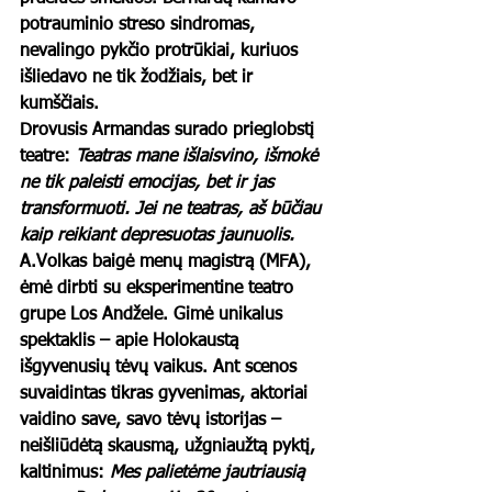
potrauminio streso sindromas, 
nevalingo pykčio protrūkiai, kuriuos 
išliedavo ne tik žodžiais, bet ir 
kumščiais.     
Drovusis Armandas surado prieglobstį 
teatre: 
Teatras mane išlaisvino, išmokė 
ne tik paleisti emocijas, bet ir jas 
transformuoti. Jei ne teatras, aš būčiau 
kaip reikiant depresuotas jaunuolis.
A.Volkas baigė menų magistrą (MFA), 
ėmė dirbti su eksperimentine teatro 
grupe Los Andžele. Gimė unikalus 
spektaklis – apie Holokaustą 
išgyvenusių tėvų vaikus. Ant scenos 
suvaidintas tikras gyvenimas, aktoriai 
vaidino save, savo tėvų istorijas – 
neišliūdėtą skausmą, užgniaužtą pyktį, 
kaltinimus: 
Mes palietėme jautriausią 