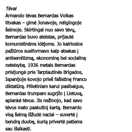
Tėvai 
Armando tėvas Bernardas Volkas 
litvakas – gimė Jonavoje, religingoje 
šeimoje. Skirtingai nuo savo tėvų, 
Bernardas buvo ateistas, prijautė 
komunistinėms idėjoms. Jo kairiosios 
pažiūros susiformavo kaip atsakas į 
antisemitizmą, ekonominę bei socialinę 
neteisybę. 1936 metais Bernardas 
prisijungė prie Tarptautinės Brigados, 
Ispanijoje kovojo prieš fašistinę Franco 
diktatūrą. Pilietiniam karui pasibaigus, 
Bernardas trumpam sugrįžo į Lietuvą, 
aplankė tėvus. Jis nežinojo, kad savo 
tėvus mato paskutinį kartą. Bernardo 
visą šeimą išžudė naciai – suvertė į 
bendrą duobę, kurią privertė patiems 
sau išsikasti.