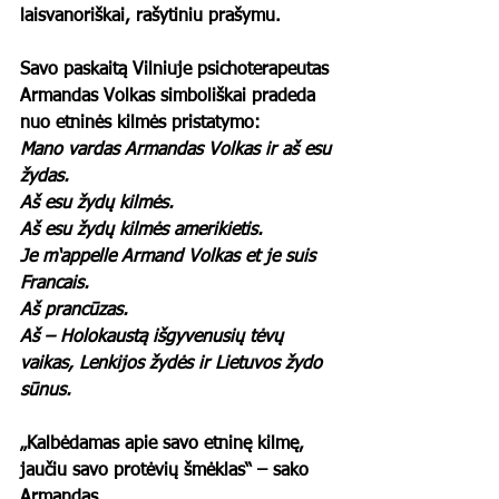
laisvanoriškai, rašytiniu prašymu.
Savo paskaitą Vilniuje psichoterapeutas 
Armandas Volkas simboliškai pradeda 
nuo etninės kilmės pristatymo:
Mano vardas Armandas Volkas ir aš esu 
žydas.
Aš esu žydų kilmės.
Aš esu žydų kilmės amerikietis.
Je m‘appelle Armand Volkas et je suis 
Francais.
Aš prancūzas.
Aš – Holokaustą išgyvenusių tėvų 
vaikas, Lenkijos žydės ir Lietuvos žydo 
sūnus.
„Kalbėdamas apie savo etninę kilmę, 
jaučiu savo protėvių šmėklas“ – sako 
Armandas.  