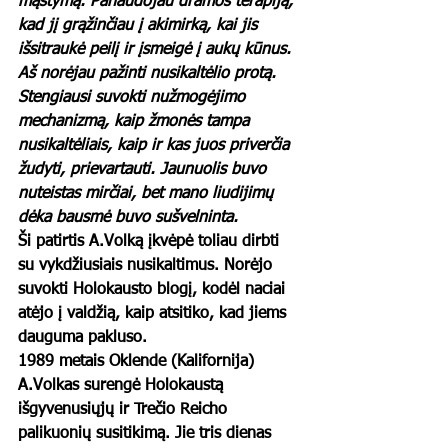
mąstymą. Panaudojau dramos terapiją, 
kad jį grąžinčiau į akimirką, kai jis 
išsitraukė peilį ir įsmeigė į aukų kūnus. 
Aš norėjau pažinti nusikaltėlio protą. 
Stengiausi suvokti nužmogėjimo 
mechanizmą, kaip žmonės tampa 
nusikaltėliais, kaip ir kas juos priverčia 
žudyti, prievartauti. Jaunuolis buvo 
nuteistas mirčiai, bet mano liudijimų 
dėka bausmė buvo sušvelninta.
Ši patirtis A.Volką įkvėpė toliau dirbti 
su vykdžiusiais nusikaltimus. Norėjo 
suvokti Holokausto blogį, kodėl naciai 
atėjo į valdžią, kaip atsitiko, kad jiems 
dauguma pakluso.  
1989 metais Oklende (Kalifornija) 
A.Volkas surengė Holokaustą 
išgyvenusiųjų ir Trečio Reicho 
palikuonių susitikimą. Jie tris dienas 