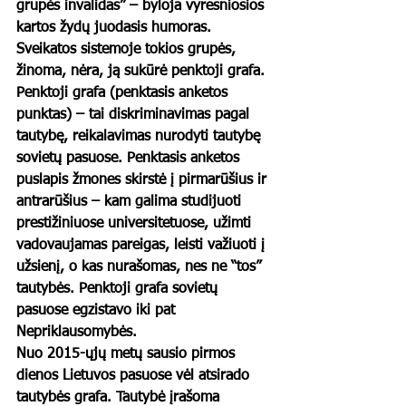
grupės invalidas” – byloja vyresniosios 
kartos žydų juodasis humoras. 
Sveikatos sistemoje tokios grupės, 
žinoma, nėra, ją sukūrė penktoji grafa. 
Penktoji grafa (penktasis anketos 
punktas) – tai diskriminavimas pagal 
tautybę, reikalavimas nurodyti tautybę 
sovietų pasuose. Penktasis anketos 
puslapis žmones skirstė į pirmarūšius ir 
antrarūšius – kam galima studijuoti 
prestižiniuose universitetuose, užimti 
vadovaujamas pareigas, leisti važiuoti į 
užsienį, o kas nurašomas, nes ne “tos” 
tautybės. Penktoji grafa sovietų 
pasuose egzistavo iki pat 
Nepriklausomybės.
Nuo 2015-ųjų metų sausio pirmos 
dienos Lietuvos pasuose vėl atsirado 
tautybės grafa. Tautybė įrašoma 