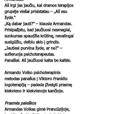
Aš irgi jas jaučiu, kai dramos terapijos 
grupėje viešai prisistatau – „Aš esu 
žydė.“  
„Ką dabar jauti?“ – klausia Armandas. 
Prisipažįstu, kad jaučiuosi nesmagiai, 
sunkumas spaudžia krūtinę, nevalingai 
susigūžiu, delbiu akis į grindis.  
„Jautiesi purvina žyde, ar ne?“ – 
sufleruoja psichoterapeutas.  
Panašiai. Aš jaučiuosi kalta be kaltės. 
Armando Volko psichoterapinis 
metodas panašus į Viktoro Franklio 
logoterapiją – padeda įžvelgti prasmę 
kiekvieno ir kiekvienoje kančioje. 
Prasmės paieškos
Armandas Volkas gimė Prancūzijoje, 