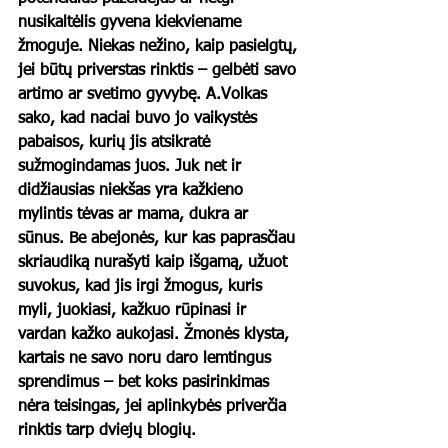
nusikaltėlis gyvena kiekviename 
žmoguje. Niekas nežino, kaip pasielgtų, 
jei būtų priverstas rinktis – gelbėti savo 
artimo ar svetimo gyvybę. A.Volkas 
sako, kad naciai buvo jo vaikystės 
pabaisos, kurių jis atsikratė 
sužmogindamas juos. Juk net ir 
didžiausias niekšas yra kažkieno 
mylintis tėvas ar mama, dukra ar 
sūnus. Be abejonės, kur kas paprasčiau 
skriaudiką nurašyti kaip išgamą, užuot 
suvokus, kad jis irgi žmogus, kuris 
myli, juokiasi, kažkuo rūpinasi ir 
vardan kažko aukojasi. Žmonės klysta, 
kartais ne savo noru daro lemtingus 
sprendimus – bet koks pasirinkimas 
nėra teisingas, jei aplinkybės priverčia 
rinktis tarp dviejų blogių. 