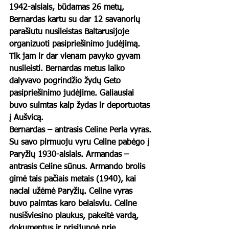
1942-aisiais, būdamas 26 metų, 
Bernardas kartu su dar 12 savanorių 
parašiutu nusileistas Baltarusijoje 
organizuoti pasipriešinimo judėjimą. 
Tik jam ir dar vienam pavyko gyvam 
nusileisti. Bernardas metus laiko 
dalyvavo pogrindžio žydų Geto 
pasipriešinimo judėjime. Galiausiai 
buvo suimtas kaip žydas ir deportuotas 
į Aušvicą.  
Bernardas – antrasis Celine Perla vyras. 
Su savo pirmuoju vyru Celine pabėgo į 
Paryžių 1930-aisiais. Armandas – 
antrasis Celine sūnus. Armando brolis 
gimė tais pačiais metais (1940), kai 
naciai užėmė Paryžių. Celine vyras 
buvo paimtas karo belaisviu. Celine 
nusišviesino plaukus, pakeitė vardą, 
dokumentus ir prisijungė prie 