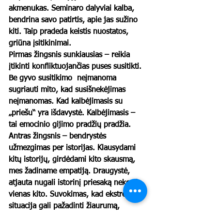
akmenukas. Seminaro dalyviai kalba, 
bendrina savo patirtis, apie jas sužino 
kiti. Taip pradeda keistis nuostatos, 
griūna įsitikinimai.
Pirmas žingsnis sunkiausias – reikia 
įtikinti konfliktuojančias puses susitikti. 
Be gyvo susitikimo  neįmanoma 
sugriauti mito, kad susišnekėjimas 
neįmanomas. Kad kalbėjimasis su 
„priešu“ yra išdavystė. Kalbėjimasis – 
tai emocinio gijimo pradžių pradžia.
Antras žingsnis – bendrystės 
užmezgimas per istorijas. Klausydami 
kitų istorijų, girdėdami kito skausmą, 
mes žadiname empatiją. Draugystė, 
atjauta nugali istorinį priesaką nekęsti 
vienas kito. Suvokimas, kad ekstremali 
situacija gali pažadinti žiaurumą, 