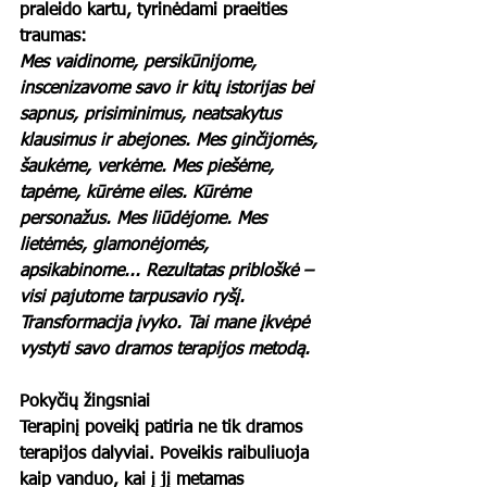
praleido kartu, tyrinėdami praeities 
traumas:
Mes vaidinome, persikūnijome, 
inscenizavome savo ir kitų istorijas bei 
sapnus, prisiminimus, neatsakytus 
klausimus ir abejones. Mes ginčijomės, 
šaukėme, verkėme. Mes piešėme, 
tapėme, kūrėme eiles. Kūrėme 
personažus. Mes liūdėjome. Mes 
lietėmės, glamonėjomės, 
apsikabinome... Rezultatas pribloškė – 
visi pajutome tarpusavio ryšį. 
Transformacija įvyko. Tai mane įkvėpė 
vystyti savo dramos terapijos metodą.
Pokyčių žingsniai
Terapinį poveikį patiria ne tik dramos 
terapijos dalyviai. Poveikis raibuliuoja 
kaip vanduo, kai į jį metamas 