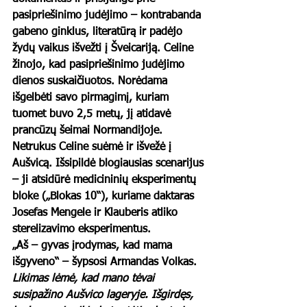
pasipriešinimo judėjimo – kontrabanda 
gabeno ginklus, literatūrą ir padėjo 
žydų vaikus išvežti į Šveicariją. Celine 
žinojo, kad pasipriešinimo judėjimo 
dienos suskaičiuotos. Norėdama 
išgelbėti savo pirmagimį, kuriam 
tuomet buvo 2,5 metų, jį atidavė 
prancūzų šeimai Normandijoje. 
Netrukus Celine suėmė ir išvežė į 
Aušvicą. Išsipildė blogiausias scenarijus 
– ji atsidūrė medicininių eksperimentų 
bloke („Blokas 10“), kuriame daktaras 
Josefas Mengele ir Klauberis atliko 
sterelizavimo eksperimentus.  
„Aš – gyvas įrodymas, kad mama 
išgyveno“ – šypsosi Armandas Volkas.  
Likimas lėmė, kad mano tėvai 
susipažino Aušvico lageryje. Išgirdęs, 