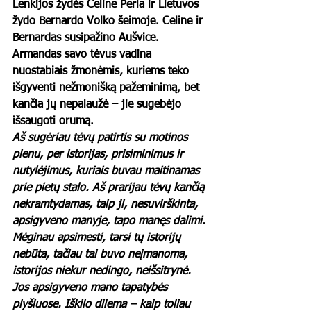
Lenkijos žydės Celine Perla ir Lietuvos 
žydo Bernardo Volko šeimoje. Celine ir 
Bernardas susipažino Aušvice. 
Armandas savo tėvus vadina 
nuostabiais žmonėmis, kuriems teko 
išgyventi nežmonišką pažeminimą, bet 
kančia jų nepalaužė – jie sugebėjo 
išsaugoti orumą.  
Aš sugėriau tėvų patirtis su motinos 
pienu, per istorijas, prisiminimus ir 
nutylėjimus, kuriais buvau maitinamas 
prie pietų stalo. Aš prarijau tėvų kančią 
nekramtydamas, taip ji, nesuvirškinta, 
apsigyveno manyje, tapo manęs dalimi. 
Mėginau apsimesti, tarsi tų istorijų 
nebūta, tačiau tai buvo neįmanoma, 
istorijos niekur nedingo, neišsitrynė. 
Jos apsigyveno mano tapatybės 
plyšiuose. Iškilo dilema – kaip toliau 