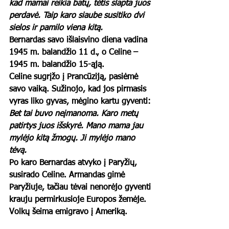
kad mamai reikia batų, tėtis slapta juos 
perdavė. Taip karo siaube susitiko dvi 
sielos ir pamilo viena kitą.
Bernardas savo išlaisvino diena vadina 
1945 m. balandžio 11 d., o Celine – 
1945 m. balandžio 15-ąją.
Celine sugrįžo į Prancūziją, pasiėmė 
savo vaiką. Sužinojo, kad jos pirmasis 
vyras liko gyvas, mėgino kartu gyventi: 
Bet tai buvo neįmanoma. Karo metų 
patirtys juos išskyrė. Mano mama jau 
mylėjo kitą žmogų. Ji mylėjo mano 
tėvą.
Po karo Bernardas atvyko į Paryžių, 
susirado Celine. Armandas gimė 
Paryžiuje, tačiau tėvai nenorėjo gyventi 
krauju permirkusioje Europos žemėje. 
Volkų šeima emigravo į Ameriką. 