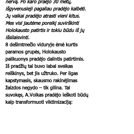
nervą. Po karo praėjo 30 metų, 
išgyvenusieji pagaliau pradėjo kalbėti. 
Jų vaikai pradėjo atrasti vieni kitus. 
Mes visi jautėme poreikį suvirškinti 
Holokausto patirtis ir tokiu būdu iš jų 
išsilaisvinti.
8 dešimtmečio viduryje ėmė kurtis 
paramos grupės, Holokausto 
palikuonys pradėjo dalintis patirtimis. 
Iš pradžių tai buvo labai sveikas 
reiškinys, bet jis užtruko. Per ilgas 
kapstymasis, skausmo rakinėjimas 
žaizdos negydo – tik gilina. Tai 
suvokęs, A.Volkas pradėjo ieškoti būdų 
kaip transformuoti viktimizaciją: