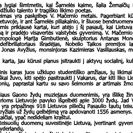
žiulio talento ir tragiško likimo poetas. 
Lietuvoje, ir ant Šarnelės piliakalnio, ir šiuose bendruom
imą ir pradėjo visavertės valstybės gyvenimą. V. Mačernio
tropologė Marija Gimbutienė, skulptorius Antanas Mončy
efibriliatoriaus išradėjas, Nobelio Taikos premijos la
 Jonas Avyžius, monsinjoras Kazimieras Vasiliauskas, m
iškai žuvo, kiti spėjo pasitraukti į Vakarus, dar kiti liko 
onių, paprastai kartu su savo šeimomis ar artimais žmon
lniaus Gaono žydų muziejaus duomenimis, yra išlikę žin
rioms Lietuvoje pavyko išgelbėti apie 3000 žydų. Jad V
i yra pripažinęs 918 Lietuvos piliečių Pasaulio tautų teisuo
ryžiais už žydų gelbėjimą yra apdovanoti 1556 asmenys.
kaičiai, ypač nedideliam kraštui. 
yderlandų. 