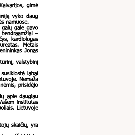
enės namuose. 
 bendraamžiai – 
s, kardiologas 
ureatas. Metais 
enininkas Jonas 
Lietuvoje. Nemaža 
ėmis, prisidėjo 
ių apie daugiau 
ašem institutas 
liais. Lietuvoje 