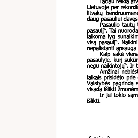
	Tačiau reikia atvirai ir sąžiningai pripažinti, kad tragedijos mastas taip pat buvo išskirtinis. 
Lietuvoje per rekordi
litvakų bendruomenė
daug pasauliui davęs 
	Pasaulio tautų teisuolių medalyje yra įrašas: „Išgelbėjęs vieną gyvybę – išgelbėjai visą 
pasaulį“. Tai nuoroda
laikoma lyg sunaikint
visą pasaulį“. Naikin
nepailstanti apsauga
	Kaip sakė vienas žydų išminčius: „Apsidairykime! Juk vis dar gyvename tame pačiame 
pasaulyje, kurį sukūr
negu naikintojų“. Ir 
	Amžinai neblėstanti pagarba tiems, kurie patys, kurių šeimos ir artimieji tais tragiškais 
laikais prisidėjo pr
Valstybės pagrindą s
visada išlikti žmonėmi
	Ir jei tokio sąmoningo žmogiškumo turėsime daugiau, negu kitko, visada bus galimybė 
išlikti.   