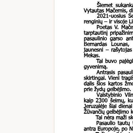
	Šiemet sukanka lygiai šimtmetis, kai Šarnelės kaime, šalia Žemaičių Kalvarijos, gimė 
Vytautas Mačernis, did
	2021-uosius Seimas yra paskelbęs V. Mačernio metais. Pagerbiant kūrėją vyko daug 
renginių – ir visoje 
	Poetas V. Mačernis priklausė kartai, kuri atėjo į šį pasaulį, kai Lietuva galų gale gavo 
tarptautinį pripažin
pasaulinio garso an
Bernardas Lounas, d
jaunesni – rašytojas
Mekas. 
	Tai buvo pajėgi karta, jau kūrusi planus įsitraukti į aktyvų socialinį, kultūrinį, valstybinį 
gyvenimą. 
	Antrasis pasaulinis karas juos užklupo studentiško amžiaus, jų likimai susiklostė labai 
skirtingai. Vieni trag
dalis šios kartos žm
prie žydų gelbėjimo.
Valstybinio Vi
kaip 2300 šeimų, ku
Jeruzalėje šiai diena
Žūvančių gelbėjimo k
	Tai nėra maži s
	Pasaulio tautų teisuolių duomenų suvestinėje Lietuva, įvertinant gyventojų skaičių, yra 
antra Europoje, po N