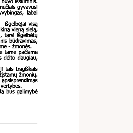
mečiais gyvavusi 
ybingas, labai 
ina vieną sielą, 
 tarsi išgelbėtų 
inis būdravimas, 
ame - žmonės.
s dėlto daugiau, 
žįstamų žmonių. 
 apsisprendimas 
 vertybes. 