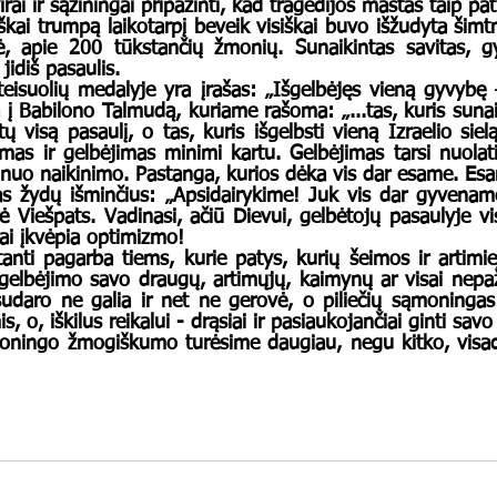
škai trumpą laikotarpį beveik visiškai buvo išžudyta šimt
, apie 200 tūkstančių žmonių. Sunaikintas savitas, gyv
jidiš pasaulis. 
 į Babilono Talmudą, kuriame rašoma: „...tas, kuris sunaik
ų visą pasaulį, o tas, kuris išgelbsti vieną Izraelio sielą,
imas ir gelbėjimas minimi kartu. Gelbėjimas tarsi nuolat
 nuo naikinimo. Pastanga, kurios dėka vis dar esame. Es
ė Viešpats. Vadinasi, ačiū Dievui, gelbėtojų pasaulyje vi
tai įkvėpia optimizmo! 
ie gelbėjimo savo draugų, artimųjų, kaimynų ar visai nepa
udaro ne galia ir net ne gerovė, o piliečių sąmoningas
s, o, iškilus reikalui - drąsiai ir pasiaukojančiai ginti savo