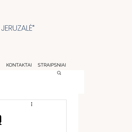
 JERUZALĖ“
I
KONTAKTAI
STRAIPSNIAI
ą