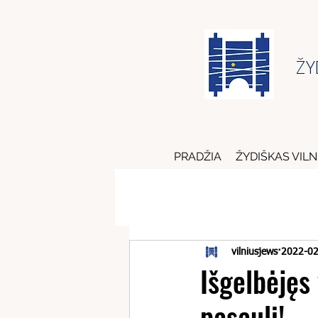
ŽY
PRADŽIA
ŽYDIŠKAS VILN
vilniusjews
2022-02
Išgelbėjęs
pasaulį!