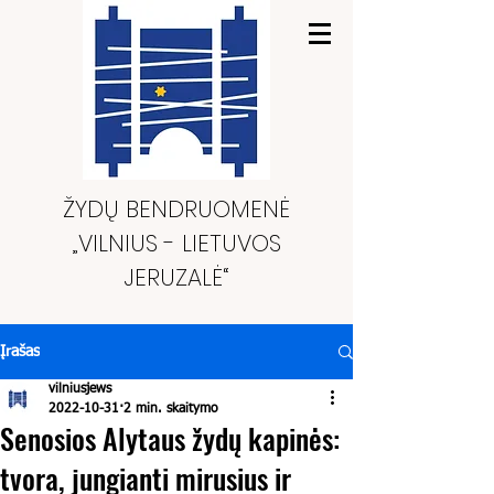
ŽYDŲ BENDRUOMENĖ
„VILNIUS - LIETUVOS
JERUZALĖ“
Įrašas
vilniusjews
2022-10-31
2 min. skaitymo
Senosios Alytaus žydų kapinės:
tvora, jungianti mirusius ir