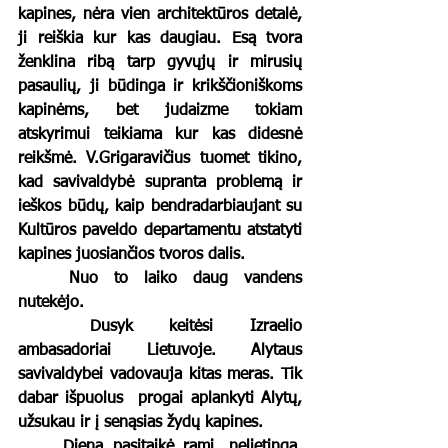
kapines, nėra vien architektūros detalė, 
ji reiškia kur kas daugiau. Esą tvora 
ženklina ribą tarp gyvųjų ir mirusių 
pasaulių, ji būdinga ir krikščioniškoms 
kapinėms, bet judaizme tokiam 
atskyrimui teikiama kur kas didesnė 
reikšmė. V.Grigaravičius tuomet tikino, 
kad savivaldybė supranta problemą ir 
ieškos būdų, kaip bendradarbiaujant su 
Kultūros paveldo departamentu atstatyti 
kapines juosiančios tvoros dalis. 
Nuo to laiko daug vandens 
nutekėjo. 
Dusyk keitėsi Izraelio 
ambasadoriai Lietuvoje. Alytaus 
savivaldybei vadovauja kitas meras. Tik 
dabar išpuolus  progai aplankyti Alytų, 
užsukau ir į senąsias žydų kapines. 
Diena pasitaikė rami, nelietinga, 