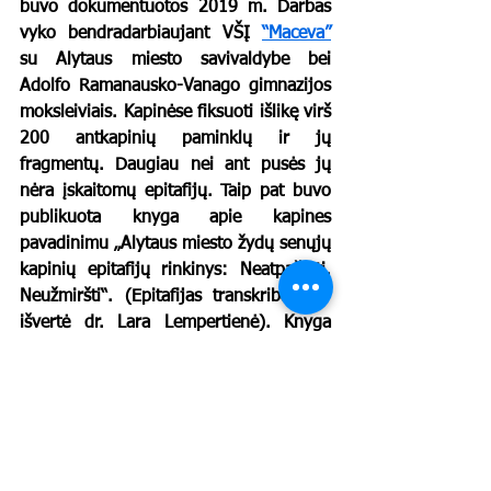
buvo dokumentuotos 2019 m. Darbas 
vyko bendradarbiaujant VŠĮ 
“Maceva”
su Alytaus miesto savivaldybe bei 
Adolfo Ramanausko-Vanago gimnazijos 
moksleiviais. Kapinėse fiksuoti išlikę virš 
200 antkapinių paminklų ir jų 
fragmentų. Daugiau nei ant pusės jų 
nėra įskaitomų epitafijų. Taip pat buvo 
publikuota knyga apie kapines 
pavadinimu „Alytaus miesto žydų senųjų 
kapinių epitafijų rinkinys: Neatpažinti. 
Neužmiršti“. (Epitafijas transkribavo ir 
išvertė dr. Lara Lempertienė). Knyga 
pasiekiama 
internetu
.
	Beje, dėl kapines juosiančios 
autentiškos akmeninės tvoros: viskas 
tvarkoje, trūkstami fragmentai atstatyti. 
Gyvieji gali būti ramūs - kaip ir 
mirusieji.  