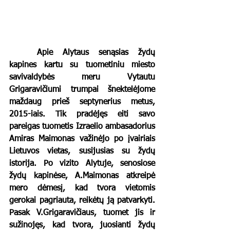
Apie Alytaus senąsias žydų 
kapines kartu su tuometiniu miesto 
savivaldybės meru Vytautu 
Grigaravičiumi trumpai šnektelėjome 
maždaug prieš septynerius metus, 
2015-iais. Tik pradėjęs eiti savo 
pareigas tuometis Izraelio ambasadorius 
Amiras Maimonas važinėjo po įvairiais 
Lietuvos vietas, susijusias su žydų 
istorija. Po vizito Alytuje, senosiose 
žydų kapinėse, A.Maimonas atkreipė 
mero dėmesį, kad tvora vietomis 
gerokai pagriauta, reikėtų ją patvarkyti. 
Pasak V.Grigaravičiaus, tuomet jis ir 
sužinojęs, kad tvora, juosianti žydų 