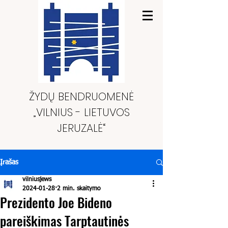
ŽYDŲ BENDRUOMENĖ
„VILNIUS - LIETUVOS
JERUZALĖ“
Įrašas
vilniusjews
2024-01-28
2 min. skaitymo
Prezidento Joe Bideno
pareiškimas Tarptautinės