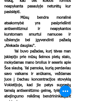
viską, kad bet kokios formos 
neapykanta pasaulyje neturėtų kur 
pasislėpti.
	Mūsų bendra moralinė 
atsakomybė yra pasipriešinti 
antisemitizmui ir neapykantos 
kurstomam smurtui namuose ir 
užsienyje bei įgyvendinti pažadą 
„Niekada daugiau“.
	Tai buvo pažadas, kurį tėvas man 
įskiepijo prie mūsų šeimos pietų stalo, 
mokydamas mano brolius ir seseris apie 
Šoa siaubą. Tai pamoka, kurią perdaviau 
savo vaikams ir anūkams, veždamas 
juos į Dachau koncentracijos stovyklą 
Vokietijoje, kad jie patys suprastų 
tamsią antisemitizmo gelmę, tylėjimo ir 
abejingumo reikšmę bendrininkaujant 
su blogiu.