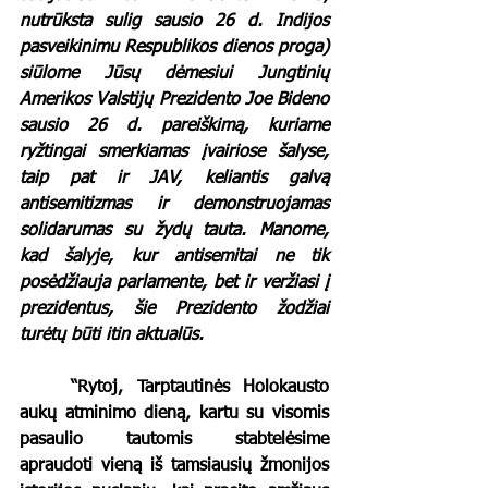
nutrūksta sulig sausio 26 d. Indijos 
pasveikinimu Respublikos dienos proga) 
siūlome Jūsų dėmesiui Jungtinių 
Amerikos Valstijų Prezidento Joe Bideno 
sausio 26 d. pareiškimą, kuriame 
ryžtingai smerkiamas įvairiose šalyse, 
taip pat ir JAV, keliantis galvą 
antisemitizmas ir demonstruojamas 
solidarumas su žydų tauta. Manome, 
kad šalyje, kur antisemitai ne tik 
posėdžiauja parlamente, bet ir veržiasi į 
prezidentus, šie Prezidento žodžiai 
turėtų būti itin aktualūs.
	“Rytoj, Tarptautinės Holokausto 
aukų atminimo dieną, kartu su visomis 
pasaulio tautomis stabtelėsime 
apraudoti vieną iš tamsiausių žmonijos 