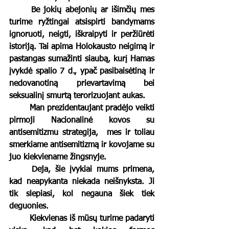
	Be jokių abejonių ar išimčių mes 
turime ryžtingai atsispirti bandymams 
ignoruoti, neigti, iškraipyti ir peržiūrėti 
istoriją. Tai apima Holokausto neigimą ir 
pastangas sumažinti siaubą, kurį Hamas 
įvykdė spalio 7 d., ypač pasibaisėtiną ir 
nedovanotiną prievartavimą bei 
seksualinį smurtą terorizuojant aukas.
	Man prezidentaujant pradėjo veikti 
pirmoji Nacionalinė kovos su 
antisemitizmu strategija,  mes ir toliau 
smerkiame antisemitizmą ir kovojame su 
juo kiekviename žingsnyje.
	Deja, šie įvykiai mums primena, 
kad neapykanta niekada neišnyksta. Ji 
tik slepiasi, kol negauna šiek tiek 
deguonies.
	Kiekvienas iš mūsų turime padaryti 