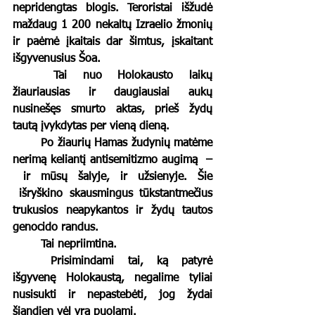
nepridengtas blogis. Teroristai išžudė 
maždaug 1 200 nekaltų Izraelio žmonių 
ir paėmė įkaitais dar šimtus, įskaitant 
išgyvenusius Šoa.
	Tai nuo Holokausto laikų 
žiauriausias ir daugiausiai aukų 
nusinešęs smurto aktas, prieš žydų 
tautą įvykdytas per vieną dieną.
	Po žiaurių Hamas žudynių matėme 
nerimą keliantį antisemitizmo augimą  – 
 ir mūsų šalyje, ir užsienyje. Šie 
 išryškino skausmingus tūkstantmečius 
trukusios neapykantos ir žydų tautos 
genocido randus.
	Tai nepriimtina.
	Prisimindami tai, ką patyrė 
išgyvenę Holokaustą, negalime tyliai 
nusisukti ir nepastebėti, jog žydai 
šiandien vėl yra puolami.