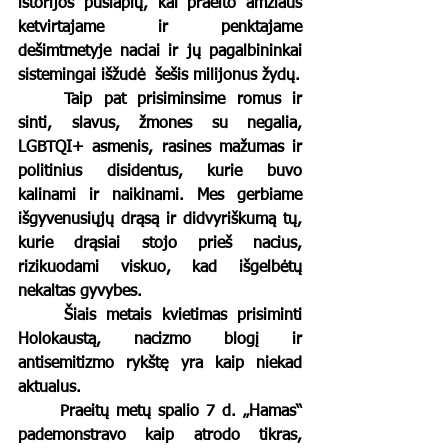
istorijos puslapių, kai praeito amžiaus 
ketvirtajame ir penktajame 
dešimtmetyje naciai ir jų pagalbininkai 
sistemingai išžudė  šešis milijonus žydų.
	Taip pat prisiminsime romus ir 
sinti, slavus, žmones su negalia, 
LGBTQI+ asmenis, rasines mažumas ir 
politinius disidentus, kurie buvo 
kalinami ir naikinami. Mes gerbiame 
išgyvenusiųjų drąsą ir didvyriškumą tų, 
kurie drąsiai stojo prieš nacius, 
rizikuodami viskuo, kad išgelbėtų 
nekaltas gyvybes.
	Šiais metais kvietimas prisiminti 
Holokaustą, nacizmo blogį ir 
antisemitizmo rykštę yra kaip niekad 
aktualus.
	Praeitų metų spalio 7 d. „Hamas“ 
pademonstravo kaip atrodo tikras, 