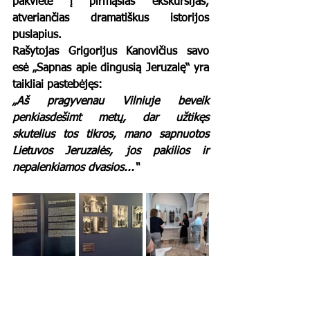
pakvietė į pirmąsias ekskursijas, 
atveriančias dramatiškus istorijos 
puslapius.
Rašytojas Grigorijus Kanovičius savo 
esė „Sapnas apie dingusią Jeruzalę“ yra 
taikliai pastebėjęs:
„Aš pragyvenau Vilniuje beveik 
penkiasdešimt metų, dar užtikęs 
skutelius tos tikros, mano sapnuotos 
Lietuvos Jeruzalės, jos pakilios ir 
nepalenkiamos dvasios...“