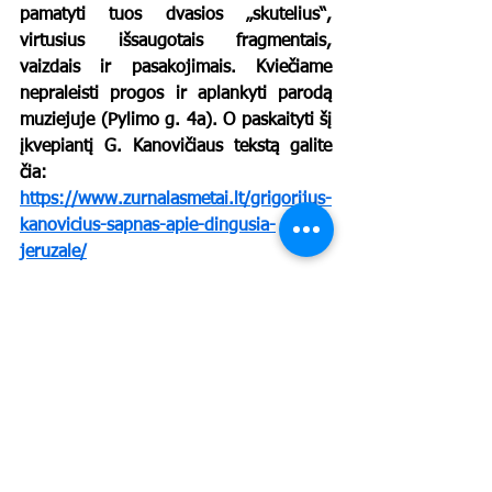
pamatyti tuos dvasios „skutelius“, 
virtusius išsaugotais fragmentais, 
vaizdais ir pasakojimais. Kviečiame 
nepraleisti progos ir aplankyti parodą 
muziejuje (Pylimo g. 4a). O paskaityti šį 
įkvepiantį G. Kanovičiaus tekstą galite 
čia: 
https://www.zurnalasmetai.lt/grigorijus-
kanovicius-sapnas-apie-dingusia-
jeruzale/
https://video.wixstatic.com/video/f7fa98_1c6
1e321c8ac4197b833f560112c4724/480p/mp
4/file.mp4