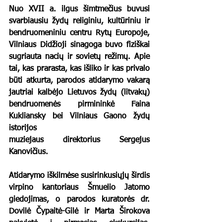
Nuo XVII a. ilgus šimtmečius buvusi 
svarbiausiu žydų religiniu, kultūriniu ir 
bendruomeniniu centru Rytų Europoje, 
Vilniaus Didžioji sinagoga buvo fiziškai 
sugriauta nacių ir sovietų režimų. Apie 
tai, kas prarasta, kas išliko ir kas privalo 
būti atkurta, parodos atidarymo vakarą 
jautriai kalbėjo Lietuvos žydų (litvakų) 
bendruomenės pirmininkė Faina 
Kukliansky bei Vilniaus Gaono žydų 
istorijos 
muziejaus direktorius Sergejus 
Kanovičius.
Atidarymo iškilmėse susirinkusiųjų širdis 
virpino kantoriaus Šmuelio Jatomo 
giedojimas, o parodos kuratorės dr. 
Dovilė Čypaitė-Gilė ir Marta Širokova 