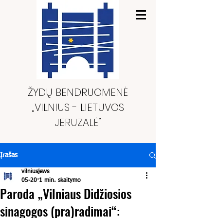
ŽYDŲ BENDRUOMENĖ
„VILNIUS - LIETUVOS
JERUZALĖ“
Įrašas
vilniusjews
05-20
1 min. skaitymo
Paroda „Vilniaus Didžiosios
sinagogos (pra)radimai“: