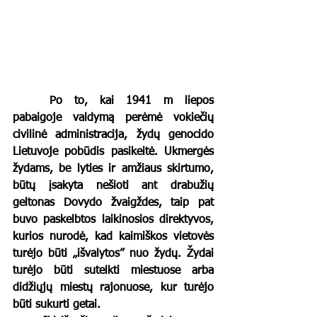
	Po to, kai 1941 m liepos 
pabaigoje valdymą perėmė vokiečių 
civilinė administracija, žydų genocido 
Lietuvoje pobūdis pasikeitė. Ukmergės 
žydams, be lyties ir amžiaus skirtumo, 
būtų įsakyta nešioti ant drabužių 
geltonas Dovydo žvaigždes, taip pat 
buvo paskelbtos laikinosios direktyvos, 
kurios nurodė, kad kaimiškos vietovės 
turėjo būti „išvalytos” nuo žydų. Žydai 
turėjo būti sutelkti miestuose arba 
didžiųjų miestų rajonuose, kur turėjo 
būti sukurti getai. 