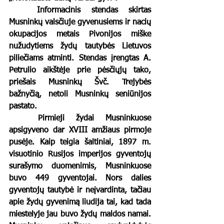
	Informacinis stendas skirtas 
Musninkų valsčiuje gyvenusiems ir nacių 
okupacijos metais Pivonijos miške 
nužudytiems žydų tautybės Lietuvos 
piliečiams atminti. Stendas įrengtas A. 
Petrulio aikštėje prie pėsčiųjų tako, 
priešais 
Musninkų Švč. Trejybės 
bažnyčią, netoli Musninkų seniūnijos 
pastato.
	Pirmieji žydai Musninkuose 
apsigyveno dar XVIII amžiaus pirmoje 
pusėje. 
Kaip teigia šaltiniai, 
1897 m. 
visuotinio Rusijos imperijos gyventojų 
surašymo duomenimis, Musninkuose 
buvo 449 gyventojai. Nors dalies 
gyventojų tautybė ir neįvardinta, tačiau 
apie žydų gyvenimą liudija tai, kad tada 
miestelyje jau buvo žydų maldos namai. 