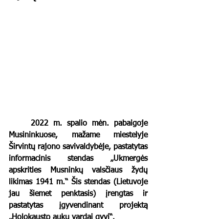
2022 m. spalio mėn. pabaigoje 
Musininkuose, mažame miestelyje 
Širvintų rajono savivaldybėje, pastatytas 
informacinis stendas „Ukmergės 
apskrities Musninkų valsčiaus žydų 
likimas 1941 m.“ 
Šis stendas (Lietuvoje 
jau šiemet 
penktasis) 
įrengtas ir 
pastatytas įgyvendinant projektą 
„Holokausto aukų vardai gyvi“.