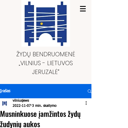
ŽYDŲ BENDRUOMENĖ
„VILNIUS - LIETUVOS
JERUZALĖ“
Įrašas
vilniusjews
2022-11-07
3 min. skaitymo
Musninkuose įamžintos žydų
žudynių aukos