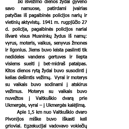
	Iki išvežimo dienos žydai gyveno 
savo namuose, patirdami įvairias 
patyčias iš pagalbinės policijos narių ir 
vietinių aktyvistų. 1941 m. rugpjūčio 27 
d. policija, pagalbinės policijos nariai 
išvarė visus Musninkų žydus iš namų: 
vyrus, moteris, vaikus, senyvus žmones 
ir ligonius. Jiems buvo leista pasiimti tik 
nedideles vandens gertuves ir liepta 
visiems sueiti į bet-midraš patalpas.
Kitos dienos rytą žydai buvo susodinti į 
kelias dešimtis vežimų.  Vyrai ir moterys 
su vaikais buvo sodinami į atskirus 
vežimus. Moterys su vaikais buvo 
nuvežtos į Vaitkuškio dvarą prie 
Ukmergės, vyrai – į Ukmergės kalėjimą. 
	Apie 1,5 km nuo Vaitkuškio dvaro 
Pivonijos miške buvo iškasti keli 
grioviai. Egzekucijai vadovavo vokiečių 