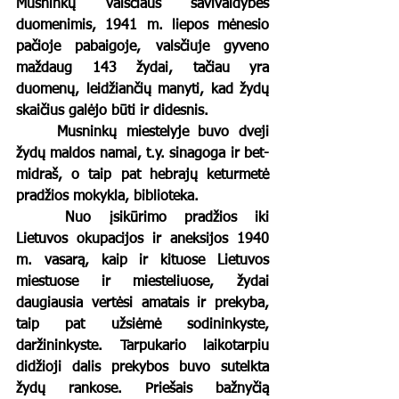
Musninkų v
alsčiaus savivaldybės 
duomenimis, 1941 m. liepos mėnesio 
pačioje pabaigoje, valsčiuje gyveno 
maždaug 143 žydai, tačiau yra 
duomenų, leidžiančių manyti, kad žydų 
skaičius galėjo būti ir didesnis. 
Musninkų miestelyje buvo dveji 
žydų maldos namai, t.y. sinagoga ir bet-
midraš,
 o taip pat hebrajų keturmetė 
pradžios mokykla, biblioteka. 
	Nuo įsikūrimo pradžios iki 
Lietuvos okupacijos ir aneksijos 1940 
m. vasarą, kaip ir kituose Lietuvos 
miestuose ir miesteliuose, žydai 
daugiausia vertėsi amatais ir prekyba, 
taip pat užsiėmė sodininkyste, 
daržininkyste. Tarpukario laikotarpiu 
didžioji dalis prekybos buvo sutelkta 
žydų rankose. Priešais bažnyčią 