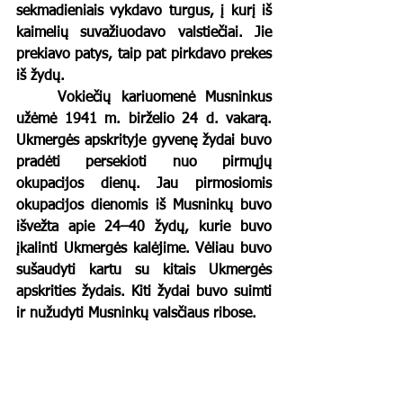
sekmadieniais vykdavo turgus, į kurį iš 
kaimelių suvažiuodavo valstiečiai. Jie 
prekiavo patys, taip pat pirkdavo prekes 
iš žydų. 
	Vokiečių kariuomenė Musninkus 
užėmė 1941 m. birželio 24 d. vakarą. 
Ukmergės apskrityje gyvenę žydai buvo 
pradėti persekioti nuo pirmųjų 
okupacijos dienų. Jau pirmosiomis 
okupacijos dienomis iš Musninkų buvo 
išvežta apie 24–40 žydų, kurie buvo 
įkalinti Ukmergės kalėjime. Vėliau buvo 
sušaudyti kartu su kitais Ukmergės 
apskrities žydais. Kiti žydai buvo suimti 
ir nužudyti Musninkų valsčiaus ribose. 