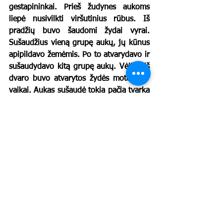
gestapininkai. Prieš žudynes aukoms 
liepė nusivilkti viršutinius rūbus. Iš 
pradžių buvo šaudomi žydai vyrai. 
Sušaudžius vieną grupę aukų, jų kūnus 
apipildavo žemėmis. Po to atvarydavo ir 
sušaudydavo kitą grupę aukų. Vėliau iš 
dvaro buvo atvarytos žydės moterys ir 
vaikai. Aukas sušaudė tokia pačia tvarka 
kaip ir prieš tai vyrus. Žudynių vietoje 
girdėjosi šiurpūs žmonių klyksmai, 
dejonės, maldavimai pasigailėti. 
Žudynės baigėsi vakare. 
	Vokiečių saugumo policijos ir SD 
Lietuvoje vado SS štandartenfiurerio 
Karlo Jėgerio 1941 m. gruodžio 1 d. 
ataskaitoje nurodyta, kad 1941 m. 
rugsėjo 5 d. Pivonijos miške buvo 
nužudyti 4709 Ukmergės miesto ir 
apskrities (taip pat Musninkų valsčiaus) 