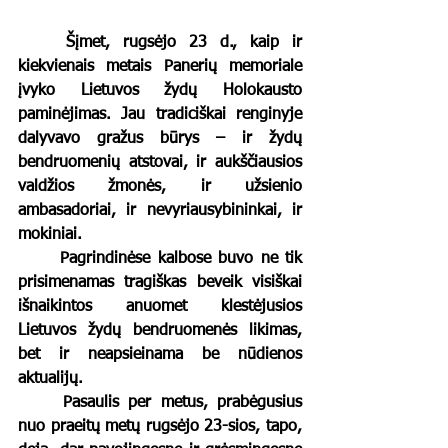
	Šįmet, rugsėjo 23 d., kaip ir 
kiekvienais metais Panerių memoriale 
įvyko Lietuvos žydų Holokausto 
paminėjimas. Jau tradiciškai renginyje 
dalyvavo gražus būrys – ir žydų 
bendruomenių atstovai, ir aukščiausios 
valdžios žmonės, ir užsienio 
ambasadoriai, ir nevyriausybininkai, ir 
mokiniai. 
	Pagrindinėse kalbose buvo ne tik 
prisimenamas tragiškas beveik visiškai 
išnaikintos anuomet klestėjusios 
Lietuvos žydų bendruomenės likimas, 
bet ir neapsieinama be nūdienos 
aktualijų. 
	Pasaulis per metus, prabėgusius 
nuo praeitų metų rugsėjo 23-sios, tapo, 