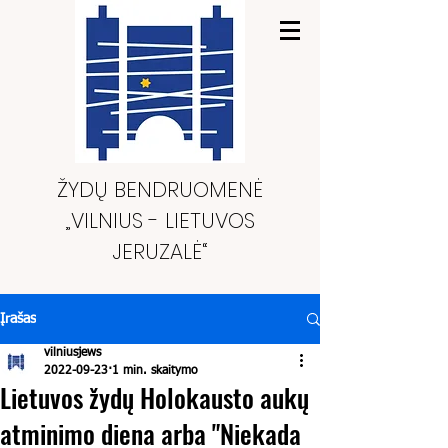
ŽYDŲ BENDRUOMENĖ
„VILNIUS - LIETUVOS
JERUZALĖ“
Įrašas
vilniusjews
2022-09-23
1 min. skaitymo
Lietuvos žydų Holokausto aukų
atminimo diena arba "Niekada