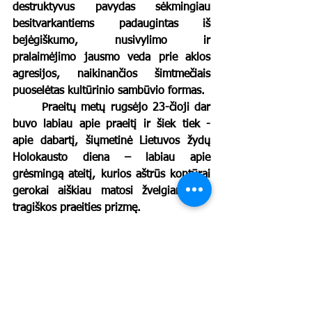
destruktyvus pavydas sėkmingiau 
besitvarkantiems padaugintas iš 
bejėgiškumo, nusivylimo ir 
pralaimėjimo jausmo veda prie aklos 
agresijos, naikinančios šimtmečiais 
puoselėtas kultūrinio sambūvio formas. 
	Praeitų metų rugsėjo 23-čioji dar 
buvo labiau apie praeitį ir šiek tiek - 
apie dabartį, šiųmetinė Lietuvos žydų 
Holokausto diena – labiau apie 
grėsmingą ateitį, kurios aštrūs kontūrai 
gerokai aiškiau matosi žvelgiant per 
tragiškos praeities prizmę. 
	Todėl šiandien žodžiai „Niekada 
vėlei“ aktualūs kaip niekad. 