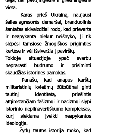
deja, dar pavojingesne ir grėsmingesne 
vieta. 
	Karas prieš Ukrainą, naujausi 
šalies-agresorės demaršai, branduolinis 
šantažas akivaizdžiai rodo, kad prievarta 
ir neapykanta niekur neišnyko, ji tik 
slėpėsi tamsiose žmogiškos prigimties 
kertėse ir vėl išsiveržia į paviršių. 
Tokioje situacijoje ypač svarbu 
neprarasti budrumo ir prisiminti 
skaudžias istorines pamokas. 
	Panašu, kad anapus karštų 
militaristinių kvietimų žūtbūtinai ginti 
tautinį identitetą, priešintis 
atgimstančiam fašizmui ir nacizmui slypi 
istorinio nepilnavertiškumo kompleksas, 
kurį siekiama įveikti neapykantos 
ideologija. 
	Žydų tautos istorija moko, kad 