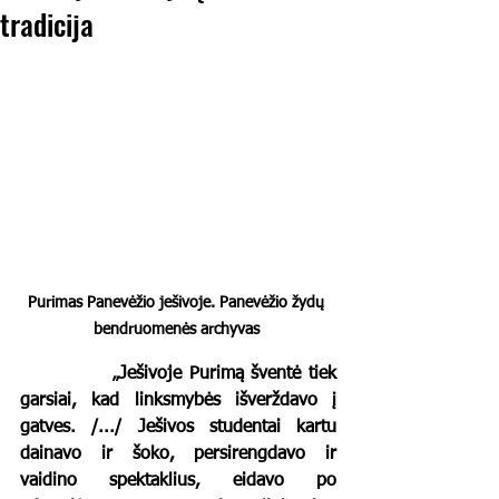
tradicija
Purimas Panevėžio ješivoje. Panevėžio žydų 
bendruomenės archyvas 
		„Ješivoje Purimą šventė tiek 
garsiai, kad linksmybės išverždavo į 
gatves. /.../ Ješivos studentai kartu 
dainavo ir šoko, persirengdavo ir 
vaidino spektaklius, eidavo po 