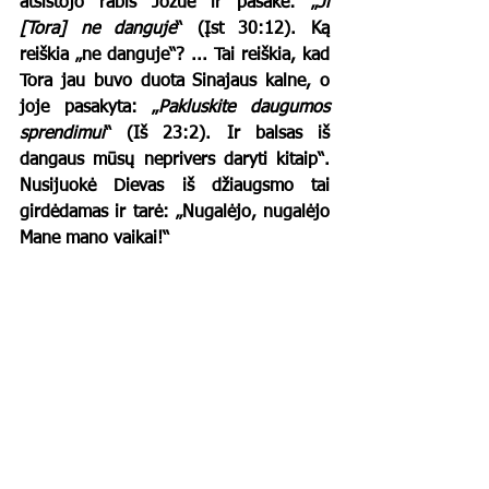
atsistojo rabis Jozuė ir pasakė: „
Ji 
[Tora] ne danguje
“ (Įst 30:12). Ką 
reiškia „ne danguje“? ... Tai reiškia, kad 
Tora jau buvo duota Sinajaus kalne, o 
joje pasakyta: „
Pakluskite daugumos 
sprendimui
“ (Iš 23:2). Ir balsas iš 
dangaus mūsų neprivers daryti kitaip“. 
Nusijuokė Dievas iš džiaugsmo tai 
girdėdamas ir tarė: „Nugalėjo, nugalėjo 
Mane mano vaikai!“