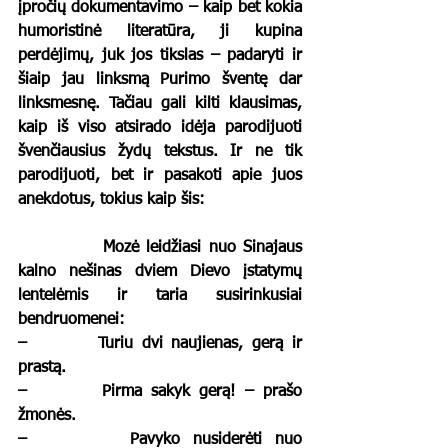
įpročių dokumentavimo – kaip bet kokia 
humoristinė literatūra, ji kupina 
perdėjimų, juk jos tikslas – padaryti ir 
šiaip jau linksmą Purimo šventę dar 
linksmesnę. Tačiau gali kilti klausimas, 
kaip iš viso atsirado idėja parodijuoti 
švenčiausius žydų tekstus. Ir ne tik 
parodijuoti, bet ir pasakoti apie juos 
anekdotus, tokius kaip šis:
		Mozė leidžiasi nuo Sinajaus 
kalno nešinas dviem Dievo įstatymų 
lentelėmis ir taria susirinkusiai 
bendruomenei: 
–        Turiu dvi naujienas, gerą ir 
prastą. 
–        Pirma sakyk gerą! – prašo 
žmonės.
–        Pavyko nusiderėti nuo 