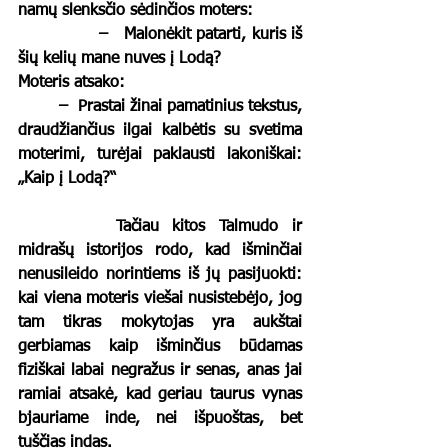
namų slenksčio sėdinčios moters: 
		–   Malonėkit patarti, kuris iš 
šių kelių mane nuves į Lodą? 
Moteris atsako: 
      	–  Prastai žinai pamatinius tekstus, 
draudžiančius ilgai kalbėtis su svetima 
moterimi, turėjai paklausti lakoniškai: 
„Kaip į Lodą?“
		Tačiau kitos Talmudo ir 
midrašų istorijos rodo, kad išminčiai 
nenusileido norintiems iš jų pasijuokti: 
kai viena moteris viešai nusistebėjo, jog 
tam tikras mokytojas yra aukštai 
gerbiamas kaip išminčius būdamas 
fiziškai labai negražus ir senas, anas jai 
ramiai atsakė, kad geriau taurus vynas 
bjauriame inde, nei išpuoštas, bet 
tuščias indas.