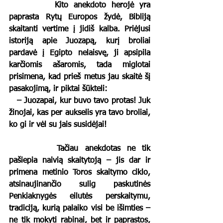
		Kito anekdoto herojė yra 
paprasta Rytų Europos žydė, Bibliją 
skaitanti vertime į jidiš kalba. Priėjusi 
istoriją apie Juozapą, kurį broliai 
pardavė į Egipto nelaisvę, ji apsipila 
karčiomis ašaromis, tada miglotai 
prisimena, kad prieš metus jau skaitė šį 
pasakojimą, ir piktai šūkteli: 
   – Juozapai, kur buvo tavo protas! Juk 
žinojai, kas per aukselis yra tavo broliai, 
ko gi ir vėl su jais susidėjai!
		Tačiau anekdotas ne tik 
pašiepia naivią skaitytoją – jis dar ir 
primena metinio Toros skaitymo ciklo, 
atsinaujinančio sulig paskutinės 
Penkiaknygės eilutės perskaitymu, 
tradiciją, kurią palaiko visi be išimties – 
ne tik mokyti rabinai, bet ir paprastos, 