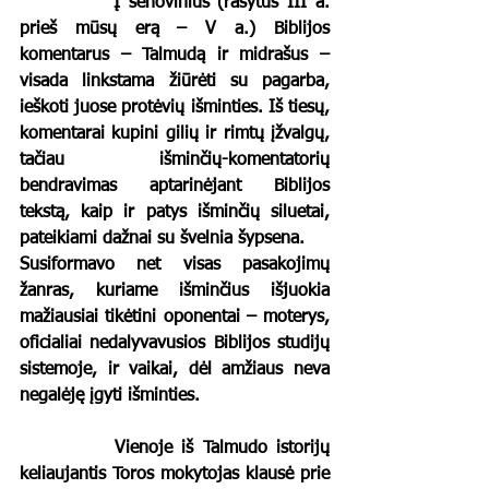
		Į senovinius (rašytus III a. 
prieš mūsų erą – V a.) Biblijos 
komentarus – Talmudą ir midrašus – 
visada linkstama žiūrėti su pagarba, 
ieškoti juose protėvių išminties. Iš tiesų, 
komentarai kupini gilių ir rimtų įžvalgų, 
tačiau išminčių-komentatorių 
bendravimas aptarinėjant Biblijos 
tekstą, kaip ir patys išminčių siluetai, 
pateikiami dažnai su švelnia šypsena.
Susiformavo net visas pasakojimų 
žanras, kuriame išminčius išjuokia 
mažiausiai tikėtini oponentai – moterys, 
oficialiai nedalyvavusios Biblijos studijų 
sistemoje, ir vaikai, dėl amžiaus neva 
negalėję įgyti išminties. 
		Vienoje iš Talmudo istorijų 
keliaujantis Toros mokytojas klausė prie 