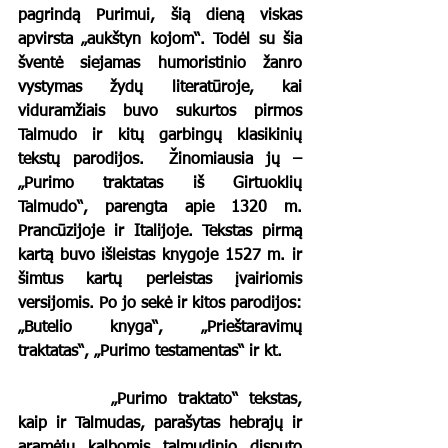
pagrindą Purimui, šią dieną viskas 
apvirsta „aukštyn kojom“. Todėl su šia 
šventė siejamas humoristinio žanro 
vystymas žydų literatūroje, kai 
viduramžiais buvo sukurtos pirmos 
Talmudo ir kitų garbingų klasikinių 
tekstų parodijos.  Žinomiausia jų – 
„Purimo traktatas iš Girtuoklių 
Talmudo“, parengta apie 1320 m. 
Prancūzijoje ir Italijoje. Tekstas pirmą 
kartą buvo išleistas knygoje 1527 m. ir 
šimtus kartų perleistas įvairiomis 
versijomis. Po jo sekė ir kitos parodijos: 
„Butelio knyga“, „Prieštaravimų 
traktatas“, „Purimo testamentas“ ir kt. 
		„Purimo traktato“ tekstas, 
kaip ir Talmudas, parašytas hebrajų ir 