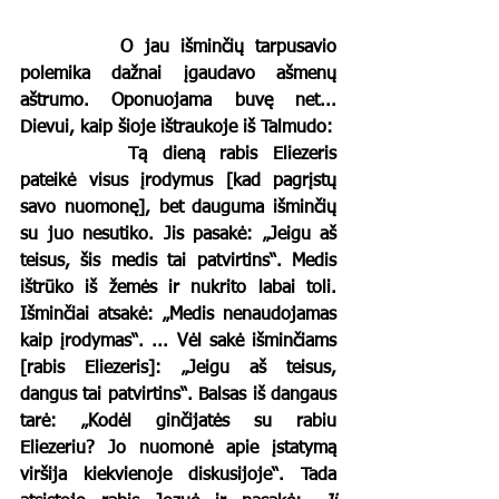
		O jau išminčių tarpusavio 
polemika dažnai įgaudavo ašmenų 
aštrumo. Oponuojama buvę net... 
Dievui, kaip šioje ištraukoje iš Talmudo:
		Tą dieną rabis Eliezeris 
pateikė visus įrodymus [kad pagrįstų 
savo nuomonę], bet dauguma išminčių 
su juo nesutiko. Jis pasakė: „Jeigu aš 
teisus, šis medis tai patvirtins“. Medis 
ištrūko iš žemės ir nukrito labai toli. 
Išminčiai atsakė: „Medis nenaudojamas 
kaip įrodymas“. ... Vėl sakė išminčiams 
[rabis Eliezeris]: „Jeigu aš teisus, 
dangus tai patvirtins“. Balsas iš dangaus 
tarė: „Kodėl ginčijatės su rabiu 
Eliezeriu? Jo nuomonė apie įstatymą 
viršija kiekvienoje diskusijoje“. Tada 