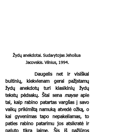
Žydų anekdotai. Sudarytojas Jehošua 
Jacovskis. Vilnius, 1994.
		Daugelis net ir visiškai 
buitinių, kiekvienam gerai pažįstamų 
žydų anekdotų turi klasikinių žydų 
tekstų pėdsakų. Štai sena 
mayse
 apie 
tai, kaip rabino patartas vargšas į savo 
vaikų prikimštą namuką atvedė ožką, o 
kai gyvenimas tapo nepakeliamas, to 
paties rabino patarimu jos atsikratė ir 
pajuto tikrą laimę. Šis iš pažiūros 