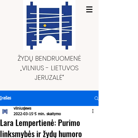
ŽYDŲ BENDRUOMENĖ
„VILNIUS - LIETUVOS
JERUZALĖ“
Įrašas
vilniusjews
2022-03-15
5 min. skaitymo
Lara Lempertienė: Purimo
linksmybės ir žydų humoro