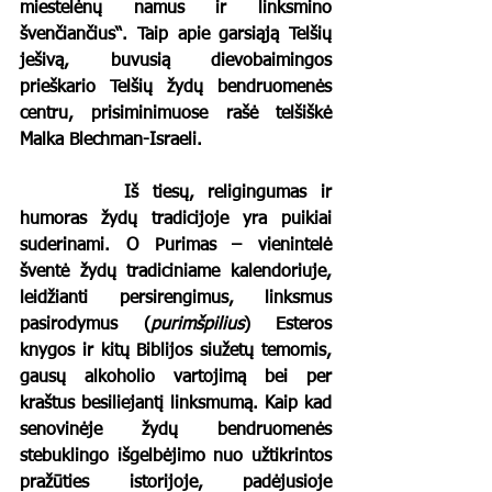
miestelėnų namus ir linksmino 
švenčiančius“. Taip apie garsiąją Telšių 
ješivą, buvusią dievobaimingos 
prieškario Telšių žydų bendruomenės 
centru, prisiminimuose rašė telšiškė 
Malka Blechman-Israeli. 
		Iš tiesų, religingumas ir 
humoras žydų tradicijoje yra puikiai 
suderinami. O Purimas – vienintelė 
šventė žydų tradiciniame kalendoriuje, 
leidžianti persirengimus, linksmus 
pasirodymus (
purimšpilius
) Esteros 
knygos ir kitų Biblijos siužetų temomis, 
gausų alkoholio vartojimą bei per 
kraštus besiliejantį linksmumą. Kaip kad 
senovinėje žydų bendruomenės 
stebuklingo išgelbėjimo nuo užtikrintos 
pražūties istorijoje, padėjusioje 