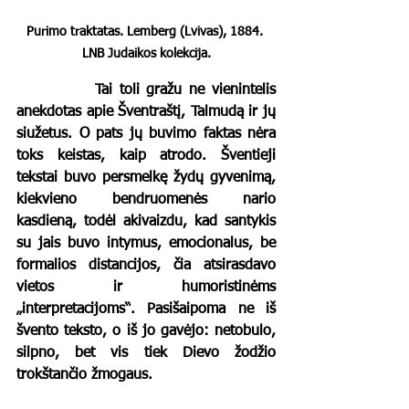
Purimo traktatas. Lemberg (Lvivas), 1884. 
LNB Judaikos kolekcija.
		Tai toli gražu ne vienintelis 
anekdotas apie Šventraštį, Talmudą ir jų 
siužetus. O pats jų buvimo faktas nėra 
toks keistas, kaip atrodo. Šventieji 
tekstai buvo persmelkę žydų gyvenimą, 
kiekvieno bendruomenės nario 
kasdieną, todėl akivaizdu, kad santykis 
su jais buvo intymus, emocionalus, be 
formalios distancijos, čia atsirasdavo 
vietos ir humoristinėms 
„interpretacijoms“. Pasišaipoma ne iš 
švento teksto, o iš jo gavėjo: netobulo, 
silpno, bet vis tiek Dievo žodžio 
trokštančio žmogaus. 