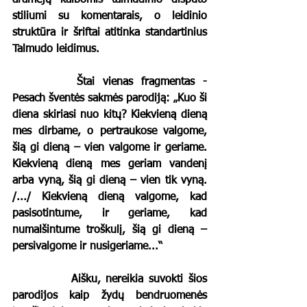
aramėjų kalbomis talmudinio disputo 
stiliumi su komentarais, o leidinio 
struktūra ir šriftai atitinka standartinius 
Talmudo leidimus. 
		Štai vienas fragmentas - 
Pesach šventės sakmės parodiją: „Kuo ši 
diena skiriasi nuo kitų? Kiekvieną dieną 
mes dirbame, o pertraukose valgome, 
šią gi dieną – vien valgome ir geriame. 
Kiekvieną dieną mes geriam vandenį 
arba vyną, šią gi dieną – vien tik vyną. 
/.../ Kiekvieną dieną valgome, kad 
pasisotintume, ir geriame, kad 
numalšintume troškulį, šią gi dieną – 
persivalgome ir nusigeriame...“ 
		Aišku, nereikia suvokti šios 
parodijos kaip žydų bendruomenės 