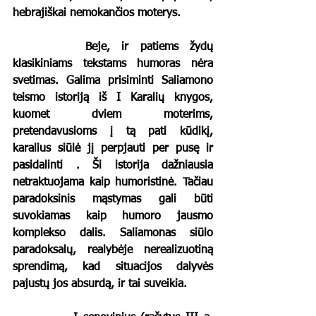
hebrajiškai nemokančios moterys.
		Beje, ir patiems žydų 
klasikiniams tekstams humoras nėra 
svetimas. Galima prisiminti Saliamono 
teismo istoriją iš I Karalių knygos, 
kuomet dviem moterims, 
pretendavusioms į tą pati kūdikį, 
karalius siūlė jį perpjauti per pusę ir 
pasidalinti . Ši istorija dažniausia 
netraktuojama kaip humoristinė. Tačiau 
paradoksinis mąstymas gali būti 
suvokiamas kaip humoro jausmo 
komplekso dalis. Saliamonas siūlo 
paradoksalų, realybėje nerealizuotiną 
sprendimą, kad situacijos dalyvės 
pajustų jos absurdą, ir tai suveikia. 