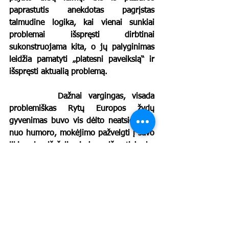
paprastutis anekdotas pagrįstas 
talmudine logika, kai vienai sunkiai 
problemai išspręsti dirbtinai 
sukonstruojama kita, o jų palyginimas 
leidžia pamatyti „platesni paveikslą“ ir 
išspręsti aktualią problemą.
		Dažnai vargingas, visada 
problemiškas Rytų Europos žydų 
gyvenimas buvo vis dėlto neatsiejamas 
nuo humoro, mokėjimo pažvelgti į savo 
likimą lyg iš šalies ir jame išvysti juoko 
žiežirbas. Mylimas kiekvieno miestelio 
veikėjas buvo vestuvių vedėjas – 
badchenas
, linksminęs jaunuosius bei 
svečius improvizuotais, dažnai 
kandžiomis eilėmis. O tarp žydų dainų 
jidiš kalba nemažai tokių, kurios 