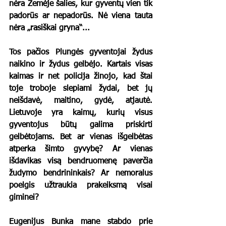
nėra Žemėje šalies, kur gyventų vien tik 
padorūs ar nepadorūs. Nė viena tauta 
nėra „rasiškai gryna“... 
Tos pačios Plungės gyventojai žydus 
naikino ir žydus gelbėjo. Kartais visas 
kaimas ir net policija žinojo, kad štai 
toje troboje slepiami žydai, bet jų 
neišdavė, maitino, gydė, atjautė. 
Lietuvoje yra kaimų, kurių visus 
gyventojus būtų galima priskirti 
gelbėtojams. Bet ar vienas išgelbėtas 
atperka šimto gyvybę? Ar vienas 
išdavikas visą bendruomenę paverčia 
žudymo bendrininkais? Ar nemoralus 
poelgis užtraukia prakeiksmą visai 
giminei?
Eugenijus Bunka mane stabdo prie 