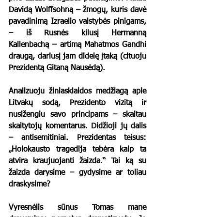
Davidą Wolffsohną – žmogų, kuris davė 
pavadinimą Izraelio valstybės pinigams, 
– iš Rusnės kilusį Hermanną 
Kallenbachą – artimą Mahatmos Gandhi 
draugą, dariusį jam didelę įtaką (cituoju 
Prezidentą Gitaną Nausėdą).
Analizuoju žiniasklaidos medžiagą apie 
Litvakų sodą, Prezidento vizitą ir 
nusižengiu savo principams – skaitau 
skaitytojų komentarus. Didžioji jų dalis 
– antisemitiniai. Prezidentas teisus: 
„Holokausto tragedija tebėra kaip ta 
atvira kraujuojanti žaizda.“ Tai ką su 
žaizda darysime – gydysime ar toliau 
draskysime?
Vyresnėlis sūnus Tomas mane 