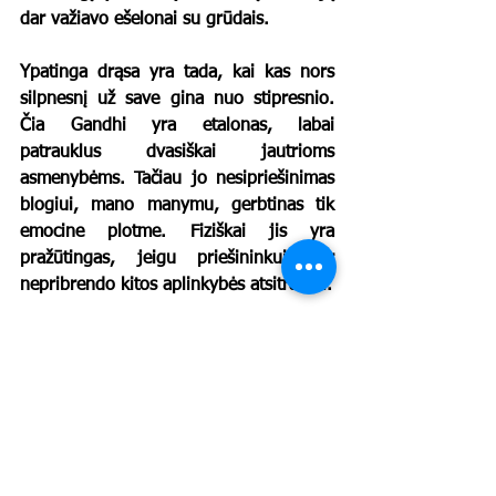
dar važiavo ešelonai su grūdais.
Ypatinga drąsa yra tada, kai kas nors 
silpnesnį už save gina nuo stipresnio. 
Čia Gandhi yra etalonas, labai 
patrauklus dvasiškai jautrioms 
asmenybėms. Tačiau jo nesipriešinimas 
blogiui, mano manymu, gerbtinas tik 
emocine plotme. Fiziškai jis yra 
pražūtingas, jeigu priešininkui dar 
nepribrendo kitos aplinkybės atsitraukti.
Juk blogiui nesipriešino ir actekai, kai į 
jų krantą vos su penkiais šimtais 
kareivių, penkiolika žirgų išsilaipino 
Hernanas Kortesas. Tiesa, jiems kortas 
dar sumaišė legenda apie baltaveidį 
Dievą, kuris, pagal legendą, turėjo 