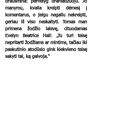
drausmina: pernelyg dramatizuoju. Jo 
manymu, kvaila kreipti dėmesį į 
komentarus, o jeigu negaliu nekreipti, 
geriau iš viso neskaityti. Tomas man 
primena žodžio laisvę, cituodamas 
Evelyn Beatrice Hall: „Tu turi teisę 
nepritarti žodžiams ar mintims, tačiau iki 
paskutinio atodūsio gink kiekvieno teisę 
sakyti tai, ką galvoja.“