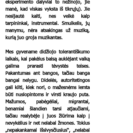
eksperimento dalyviai to nežinojo, jie 
manė, kad viskas vyksta iš tikrųjų). Jie 
nesijautė kalti, nes veikė kaip 
tarpininkai, instrumentai. Smuikelis, jų 
manymu, nėra atsakingas už muziką, 
kurią juo groja muzikantas.
Mes gyvename didžiojo tolerantiškumo 
laikais, kai pakėlus balsą auklėjant vaiką 
galima prarasti tėvystės teises. 
Pakantumas ant bangos, tačiau banga 
bangai nelygu. Didelės, autoritetingos 
gali kilti, kiek nori, o mažesnėms lemta 
būti nuslopintoms ir virsti kraujo puta. 
Mažumos, pabėgėliai, migrantai, 
benamiai šiandien tarsi atjaučiami, 
tačiau realybėje į juos žiūrima kaip į 
nevykėlius ir net nelabai žmones. Tokius 
„nepakankamai išsivysčiusius“, „nelabai 