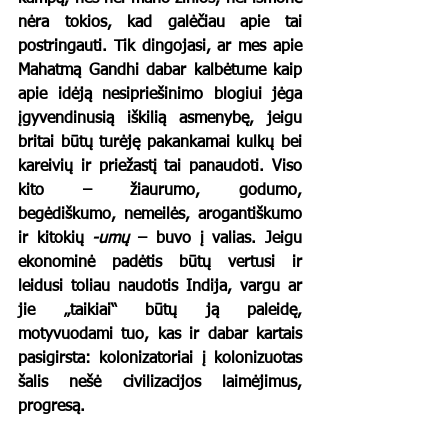
nėra tokios, kad galėčiau apie tai 
postringauti. Tik dingojasi, ar mes apie 
Mahatmą Gandhi dabar kalbėtume kaip 
apie idėją nesipriešinimo blogiui jėga 
įgyvendinusią iškilią asmenybę, jeigu 
britai būtų turėję pakankamai kulkų bei 
kareivių ir priežastį tai panaudoti. Viso 
kito – žiaurumo, godumo, 
begėdiškumo, nemeilės, arogantiškumo 
ir kitokių 
-umų
 – buvo į valias. Jeigu 
ekonominė padėtis būtų vertusi ir 
leidusi toliau naudotis Indija, vargu ar 
jie „taikiai“ būtų ją paleidę, 
motyvuodami tuo, kas ir dabar kartais 
pasigirsta: kolonizatoriai į kolonizuotas 
šalis nešė civilizacijos laimėjimus, 
progresą.