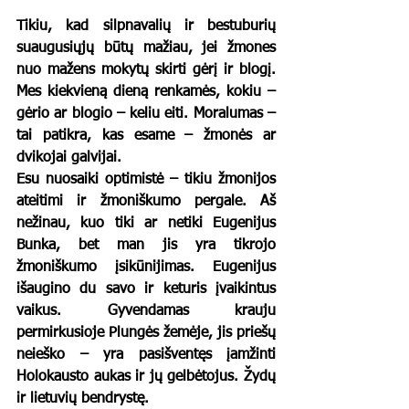
Tikiu, kad silpnavalių ir bestuburių 
suaugusiųjų būtų mažiau, jei žmones 
nuo mažens mokytų skirti gėrį ir blogį. 
Mes kiekvieną dieną renkamės, kokiu – 
gėrio ar blogio – keliu eiti. Moralumas – 
tai patikra, kas esame – žmonės ar 
dvikojai galvijai.
Esu nuosaiki optimistė – tikiu žmonijos 
ateitimi ir žmoniškumo pergale. Aš 
nežinau, kuo tiki ar netiki Eugenijus 
Bunka, bet man jis yra tikrojo 
žmoniškumo įsikūnijimas. Eugenijus 
išaugino du savo ir keturis įvaikintus 
vaikus. Gyvendamas krauju 
permirkusioje Plungės žemėje, jis priešų 
neieško – yra pasišventęs įamžinti 
Holokausto aukas ir jų gelbėtojus. Žydų 
ir lietuvių bendrystę. 