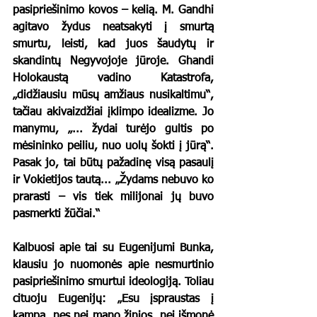
pasipriešinimo kovos – kelią. M. Gandhi 
agitavo žydus neatsakyti į smurtą 
smurtu, leisti, kad juos šaudytų ir 
skandintų Negyvojoje jūroje. Ghandi 
Holokaustą vadino Katastrofa, 
„didžiausiu mūsų amžiaus nusikaltimu“, 
tačiau akivaizdžiai įklimpo idealizme. Jo 
manymu, „... žydai turėjo gultis po 
mėsininko peiliu, nuo uolų šokti į jūrą“. 
Pasak jo, tai būtų pažadinę visą pasaulį 
ir Vokietijos tautą... „Žydams nebuvo ko 
prarasti – vis tiek milijonai jų buvo 
pasmerkti žūčiai.“
Kalbuosi apie tai su Eugenijumi Bunka, 
klausiu jo nuomonės apie nesmurtinio 
pasipriešinimo smurtui ideologiją. Toliau 
cituoju Eugenijų: „Esu įspraustas į 
kampą, nes nei mano žinios, nei išmonė 