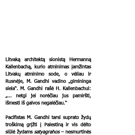
Litvaką architektą sionistą Hermanną 
Kallenbachą, kurio atminimas įamžintas 
Litvakų atminimo sode, o vėliau ir 
Rusnėje, M. Gandhi vadino „gimininga 
siela“. M. Gandhi rašė H. Kallenbachui: 
„... netgi jei norėčiau jus pamiršti, 
išmesti iš galvos negalėčiau.“
Pacifistas M. Gandhi tarsi suprato žydų 
troškimą grįžti į Palestiną ir vis dėlto 
siūlė žydams 
satyagrahos
 – nesmurtinės 