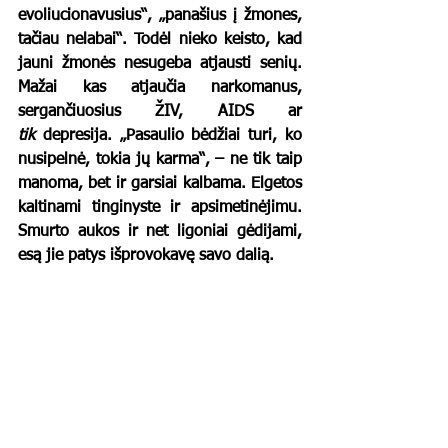
evoliucionavusius“, „panašius į žmones, 
tačiau nelabai“. Todėl nieko keisto, kad 
jauni žmonės nesugeba atjausti senių. 
Mažai kas atjaučia narkomanus, 
sergančiuosius ŽIV, AIDS ar 
tik
 depresija. „Pasaulio bėdžiai turi, ko 
nusipelnė, tokia jų karma“, – ne tik taip 
manoma, bet ir garsiai kalbama. Elgetos 
kaltinami tinginyste ir apsimetinėjimu. 
Smurto aukos ir net ligoniai gėdijami, 
esą jie patys išprovokavę savo dalią.