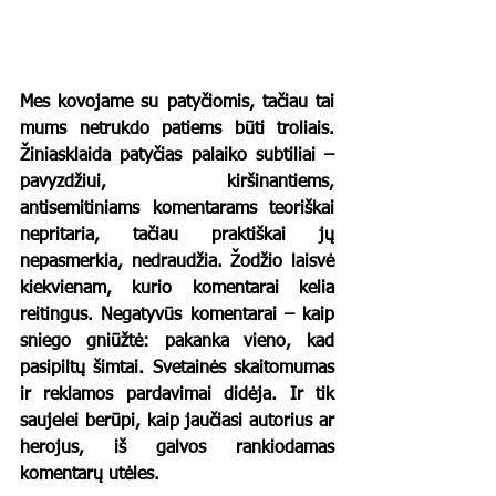
Mes kovojame su patyčiomis, tačiau tai 
mums netrukdo patiems būti troliais. 
Žiniasklaida patyčias palaiko subtiliai – 
pavyzdžiui, kiršinantiems, 
antisemitiniams komentarams teoriškai 
nepritaria, tačiau praktiškai jų 
nepasmerkia, nedraudžia. Žodžio laisvė 
kiekvienam, kurio komentarai kelia 
reitingus. Negatyvūs komentarai – kaip 
sniego gniūžtė: pakanka vieno, kad 
pasipiltų šimtai. Svetainės skaitomumas 
ir reklamos pardavimai didėja. Ir tik 
saujelei berūpi, kaip jaučiasi autorius ar 
herojus, iš galvos rankiodamas 
komentarų utėles. 