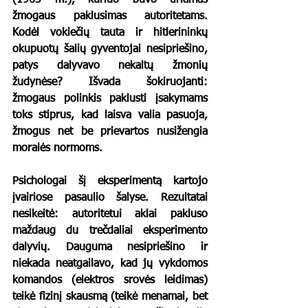
žmogaus paklusimas autoritetams. 
Kodėl vokiečių tauta ir hitlerininkų 
okupuotų šalių gyventojai nesipriešino, 
patys dalyvavo nekaltų žmonių 
žudynėse? Išvada šokiruojanti: 
žmogaus polinkis paklusti įsakymams 
toks stiprus, kad laisva valia pasuoja, 
žmogus net be prievartos nusižengia 
moralės normoms. 
Psichologai šį eksperimentą kartojo 
įvairiose pasaulio šalyse. Rezultatai 
nesikeitė: autoritetui aklai pakluso 
maždaug du trečdaliai eksperimento 
dalyvių. Dauguma nesipriešino ir 
niekada neatgailavo, kad jų vykdomos 
komandos (elektros srovės leidimas) 
teikė fizinį skausmą (teikė menamai, bet 