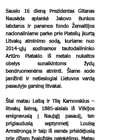
Sausio 16 dieną Prezidentas Gitanas 
Nausėda aplankė Jakovo Bunkos 
labdaros ir paramos fondo Žemaitijos 
nacionaliniame parke prie Platelių įkurtą 
Litvakų atminimo sodą, kuriame nuo 
2014-ųjų 
sodinamos
 tautodailininko 
Artūro Platakio iš metalo nukaltos 
obelys sunaikintoms žydų 
bendruomenėms atminti. Šiame sode 
įamžinti ir netiesiogiai Lietuvos vardą 
pasaulyje garsinę litvakai.
Štai matau Leibą ir Tilę Karnovskius – 
litvakų šeimą, 1885-aisiais iš Vilkijos 
emigravusią į Naująjį pasaulį, ten 
priglaudusią septynmetį Louisą 
Armstrongą ir taip iš esmės prisidėjusią 
prie džiazo žvaigždės patekėjimo. Matau 