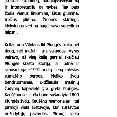
„suskiai“ skambesį, daugiaprasmiškumą 
ir interpretacijų galimybes. Tas pats 
žodis vienus linksmina, kitus glumina, 
trečius piktina. Žmonės skirtingi, 
kiekvienas vertina pagal savo sugedimo 
laipsnį.
Kelias nuo Vilniaus iki Plungės truko nei 
daug, nei mažai – tris valandas. Vyras 
vairavo, aš visą kelią garsiai skaičiau 
Plungės krašto istoriją. Ji liūdna ir 
skausminga –1941 metų liepą miestas 
sumažėjo perpus. Neliko žydų 
bendruomenės. Didžiausia masinių 
žudynių kapavietė yra greta Plungės, 
Kaušėnuose, – čia buvo sušaudyta 1800 
Plungės žydų. Kaušėnų memorialas – tai 
pirmoji vieta Lietuvoje, kur surašytos 
nužudytųjų pavardės. Pirmoji vieta 