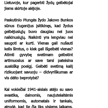
Lietuvoje, kur pagerbti žydų gelbėtojai 
jiems skirtoje alėjoje.
Paskutinio Plungės žydo Jakovo Bunkos 
sūnus Eugenijus įsitikinęs, kad žydus 
gelbėjusiųjų buvo daugiau nei juos 
naikinusiųjų. Naikinti yra lengviau nei 
saugoti ar kurti. Vienas gali nušauti 
kelis šimtus, o kiek gali išgelbėti vienas? 
Atimti gyvybę svetimam gelbstint 
artimuosius ar save tarsi pateisina 
suskišką
 poelgį. Gelbėti svetimą kailį 
rizikuojant savuoju – didvyriškumas ar 
vis dėlto beprotybė?  
Kai vokiečiai 1941-aisiais atėjo su savo 
svastika, dainomis, naujutelaitėmis 
uniformomis, automatais ir tankais, 
atrodė, kad jie čia liks visiems laikams. 