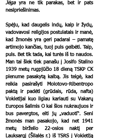
Jėga
 yra ne tik parakas, bet ir pats 
nesipriešinimas.
Spėju, kad daugelis indų, kaip ir žydų, 
vadovavosi religijos postulatais ir manė, 
kad žmonės yra geri padarai – pamatę 
artimojo kančias, tuoj puls gelbėti. Taip, 
puls. Bet tik tada, kai turės iš to naudos. 
Man tai šiek tiek panašu į Josifo Stalino 
1939 metų rugpjūčio 18 dieną TSKP CK 
plenume pasakytą kalbą. Jis teigė, kad 
reikia pasirašyti Molotovo-Ribentropo 
paktą ir padėti (grūdais, rūda, nafta) 
Vokietijai kuo ilgiau kariauti su Vakarų 
Europos šalimis O kai šios nukraujuos ir 
bus pavergtos, eiti jų „vaduoti“. Seni 
žmonės man pasakojo, kad net 1941 
metų birželio 22-osios naktį per 
Lauksargį (Šilalės r.) iš TSRS į Vokietiją 