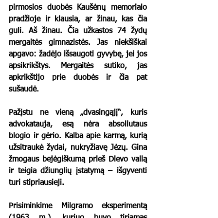
pirmosios duobės Kaušėnų memorialo 
pradžioje ir klausia, ar žinau, kas čia 
guli. Aš žinau. Čia užkastos 74 žydų 
mergaitės gimnazistės. Jas niekšiškai 
apgavo: žadėjo išsaugoti gyvybę, jei jos 
apsikrikštys. Mergaitės sutiko, jas 
apkrikštijo prie duobės ir čia pat 
sušaudė. 
Pažįstu ne vieną „dvasingąjį“, kuris 
advokatauja, esą nėra absoliutaus 
blogio ir gėrio. Kalba apie karmą, kurią 
užsitraukė žydai, nukryžiavę Jėzų. Gina 
žmogaus bejėgiškumą prieš Dievo valią 
ir teigia džiunglių įstatymą – išgyventi 
turi stipriausieji.
Prisiminkime Milgramo eksperimentą 
(1963 m.), kuriuo buvo tiriamas 