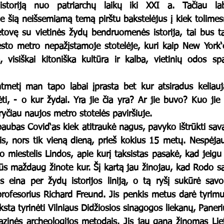
storiją nuo patriarchų laikų iki XXI a. Tačiau labai
 šią neišsemiamą temą pirštu bakstelėjus į kiek tolimes
etovę su vietinės žydų bendruomenės istorija, tai bus tar
esto metro nepažįstamoje stotelėje, kuri kaip New York‘e 
, visiškai kitoniška kultūra ir kalba, vietinių odos spa
i, - o kur žydai. Yra jie čia yra? Ar jie buvo? Kuo jie 
ryčiau naujos metro stotelės paviršiuje.
s, nors tik vieną dieną, prieš kokius 15 metų. Nespėjau g
go miestelis Lindos, apie kurį taksistas pasakė, kad jei
t jūs maždaug žinote kur. Šį kartą jau žinojau, kad Rodo sal
is eina per žydų istorijos liniją, o tą ryšį sukūrė sav
profesorius Richard Freund. Jis penkis metus darė tyrimus
yksta tyrinėti Vilniaus Didžiosios sinagogos liekanų, Paneri
vazinės archeologijos metodais. Jis jau gana žinomas Liet