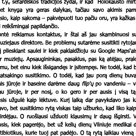
 t.y., sefardiškos tradicijos žydai, ir kad  Holokausto mirt
 knyga yra geras dalykas, tačiau savo akimis pamaty
sio, kaip sakoma – pakvėpuoti tuo pačiu oru, yra kažkas k
i reikšmingai papildančio.
iejaus direktore. Be problemų sutarėme susitikti rytojau
į plieskiant saulei ir kiek paklaidžioju su Google Maps‘ai
 muziejų. Apsaugininkas, pasakius, pas ką atėjau, praleidž
u, bet einu kiek išsigandęs ir įsitempęs. Ne todėl, kad b
i atsakingo susitikimo. O todėl, kad jau porą dienų buv
kais jūroje ir baseine darėme daug 
flip‘ų
 po vandeniu – va
u jūroje, ir per nosį, o ko gero ir per ausis į visą tą
is užgulė kaip lėktuve. Kurį laiką dar pavykdavo jas kaž
avo, bet susitikimo rytą viskas taip užburko, kad liko kaip
irdėjau. O ruošiausi užduoti klausimų ir daug išgirsti. Vė
usis, kiek pagerėjo, bet už kelių dienų Vilniuje medikai 
ibiotikus, kurie tuoj pat padėjo. O tą rytą laikiau vieną 