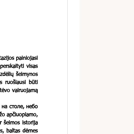
erskaityti visas 
zdėlių šeimynos 
 ruošiausi būti 
 tėvo vairuojamą 
ažo apčiuopiamo, 
šeimos istorija 
s, baltas dėmes 