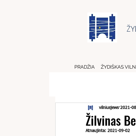
ŽY
PRADŽIA
ŽYDIŠKAS VILN
vilniusjews
2021-08
Žilvinas B
Atnaujinta:
2021-09-02