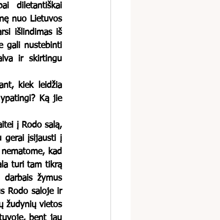
 diletantiškai 
nę nuo Lietuvos 
si išlindimas iš 
gali nustebinti 
lva ir skirtingu 
ypatingi? Ką jie 
erai įsijausti į 
gu nematome, kad 
a turi tam tikrą 
o darbais žymus 
 Rodo saloje ir 
ų žudynių vietos 
uvoje, bent jau 