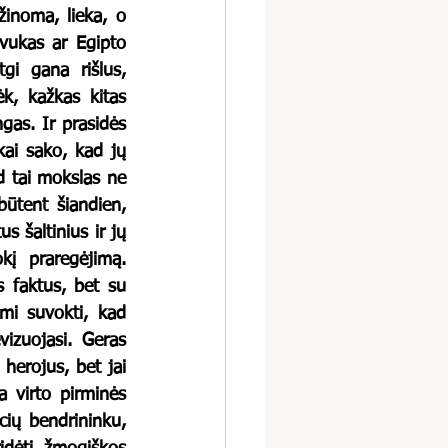
žinoma, lieka, o 
vukas ar Egipto 
gi gana rišlus, 
k, kažkas kitas 
ngas. Ir prasidės 
kai sako, kad jų 
d tai mokslas ne 
būtent šiandien, 
s šaltinius ir jų 
į praregėjimą. 
s faktus, bet su 
mi suvokti, kad 
vizuojasi. Geras 
herojus, bet jai 
 virto pirminės 
cių bendrininku, 