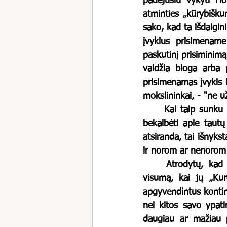
padėjusiu vykyti Ho
atminties „kūrybiškum
sako, kad ta išdaigin
įvykius prisimename
paskutinį prisiminim
valdžia bloga arba p
prisimenamas įvykis b
mokslininkai, - "ne u
	Kai taip sunku tiksliai ir išsamiai žinoti net apie savo šeimos likimus ir istorijas, ką jau 
bekalbėti apie tautų 
atsiranda, tai išnykst
ir norom ar nenorom k
	Atrodytų, kad žydų istorinį naratyvą būtų sudėtingiausia suvesti į kažkokią darnią 
visumą, kai jų „Kurd
apgyvendintus kontine
nei kitos savo ypati
daugiau ar mažiau p