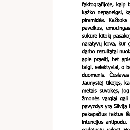
faktografijoje, kaip t
kažko nepaneigsi, ka
piramidės. Kažkoks s
paveikus, emocingas,
sukūrė kitokį pasakoji
naratyvų kova, kur ga
darbo rezultatai nuol
apie praeitį, bet api
taigi, selektyviai, o 
duomenis. Česlavas 
Jaunystėj tikėjęs, ka
metais suvokęs, jog 
žmonės vargiai gali t
pavyzdys yra Silvija F
pakapsčius faktus iš
intencijos antipodu. 