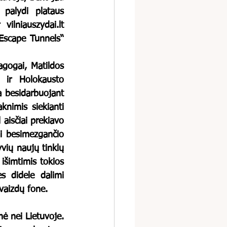
palydi plataus 
ilniauszydai.lt 
publikavo jo knygos „The Archeology of the Holocaust. Vilna, Rhodes and Escape Tunnels“ 
 ir Holokausto 
a besidarbuojant 
nimis siekianti 
aisčiai prekiavo 
i besimezgančio 
vių naujų tinklų 
šimtimis tokios 
s didele dalimi 
vaizdų fone.