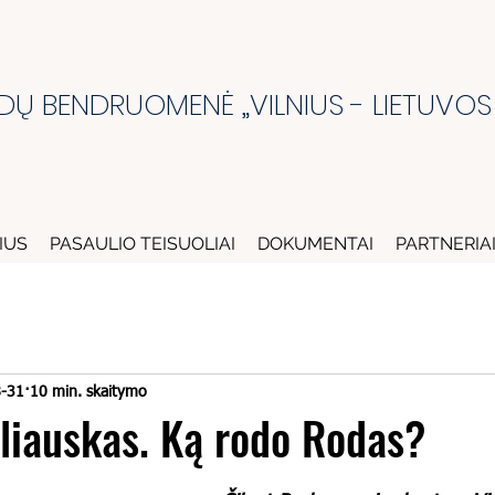
DŲ BENDRUOMENĖ „VILNIUS - LIETUVOS
IUS
PASAULIO TEISUOLIAI
DOKUMENTAI
PARTNERIA
-31
10 min. skaitymo
eliauskas. Ką rodo Rodas?