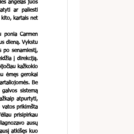
ies angelas juos 
ti ar paliesti 
ito, kartais net 
s dieną. Vykstu 
s po senamiestį, 
ia į direkciją.  
ijočiau kažkokio 
au ėmęs gerokai 
rtaliojomės. Be 
 galvos sistemą 
kaip atpurtyti, 
 vatos prikimšta 
liau prisipirkau 
diagnozavo ausų 
ausį atkišęs kuo 