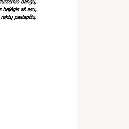
iduržemio bangų,
s bejėgis aš esu,
 raktų paslapčių.