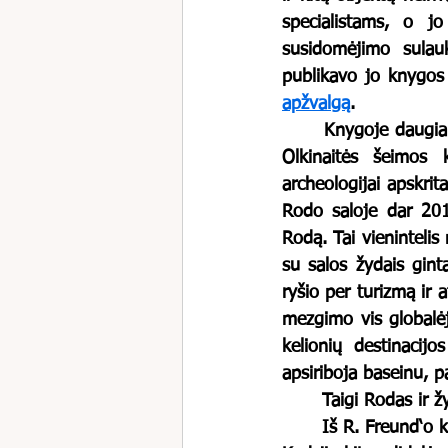
specialistams, o jo
susidomėjimo sulaukę
apžvalgą
. 
	Knygoje daugiau kaip 100 psl. skirta darbams Lietuvoje – Didžiajai sinagogai, Matildos 
Olkinaitės šeimos 
archeologijai apskrit
Rodo saloje dar 2015
Rodą. Tai vienintelis
su salos žydais gint
ryšio per turizmą ir a
mezgimo vis globalėj
kelionių destinacijo
apsiriboja baseinu, p
	Taigi Rodas ir ž
	Iš R. Freund‘o knygos jau žinojau, kad žydų istorija saloje gerokai senesnė nei Lietuvoje. 