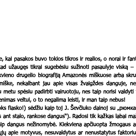
kad užaugęs tikrai sugebėsiu sužinoti pasaulyje viską – p
ekvieno drugelio biografiją Amazonės miškuose arba skru
miške, nekalbant jau apie visas žvaigždes danguje, nes
metu spėsiu padirbti vairuotoju, nes taip norisi valdyti
nimas veltui, o to negalima leisti, ir man taip nebus!
s ant stalo, rankose dangus“). Radosi tik kažkas labai m
kaip dangus nežinomybė. Kiekviena apčiuopta žmogaus ar 
ųjų apie motyvus, nesuvaldytus ar nenustatytus faktoriu