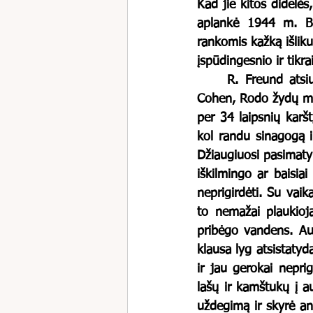
Kad jie kitos didelės,
aplankė 1944 m. Bet
rankomis kažką išliku
įspūdingesnio ir tikra
	R. Freund atsiuntė reikiamus kontaktus, ir štai aš jau skambinuosi su ponia Carmen 
Cohen, Rodo žydų muz
per 34 laipsnių karšt
kol randu sinagogą ir
Džiaugiuosi pasimatym
iškilmingo ar baisia
neprigirdėti. Su vai
to nemažai plaukioja
pribėgo vandens. Aus
klausa lyg atsistatyd
ir jau gerokai neprig
lašų ir kamštukų į a
uždegimą ir skyrė ant