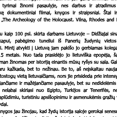
 tyrimai žinomi pasaulyje, nes darbus ir atradimus 
 dokumentiniai filmai, knygos ir straipsniai. Štai ir v
kapui, pabėgimo tuneliui iš Panerių žudynių vietos
ai. Mintį atvykti į Lietuvą jam pakišo jo gerbiamas koleg
 metais. Nuo tada prasidėjo jo lietuviška epopėja, šak
 man žinomas per istoriją einantis mūsų ryšys su sala. Gal 
aru kažkada, bet to nežinau. Be to, aš neįskaitau nauja
tostogų vietą lietuvaičiams, nors jie prisideda prie intensy
ančiame ir mažėjančiame pasaulyje, bet su nedidelėmis i
s nelabai skiriasi nuo Egipto, Turkijos ar Tenerifės, ne
aplūdimiu, turistiniu apsišopinimu ir asmenukėmis gražių 
ydai. 