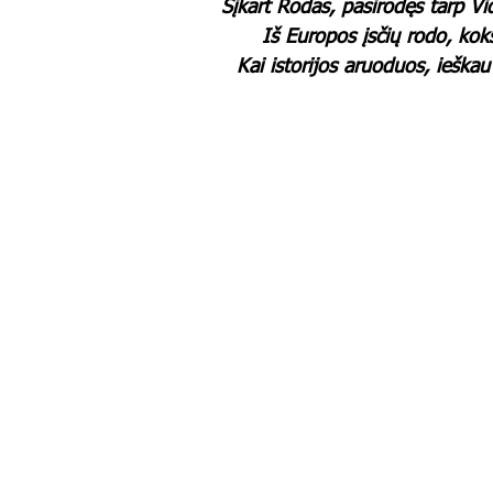
Šįkart Rodas, pasirodęs tarp V
Iš Europos įsčių rodo, kok
Kai istorijos aruoduos, ieškau