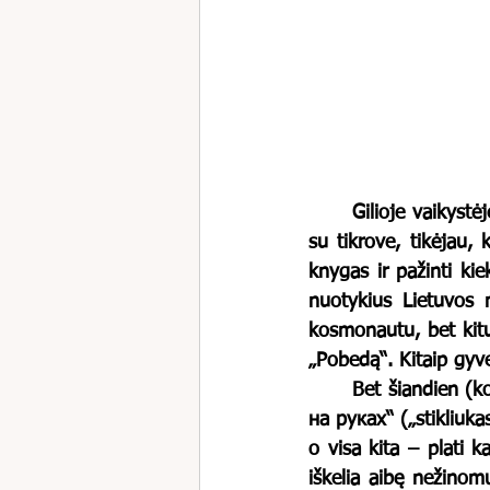
	Gilioje vaikystėje, kai pasakos buvo tokios tikros ir realios, o norai ir fantazijos painiojasi 
su tikrove, tikėjau, 
knygas ir pažinti ki
nuotykius Lietuvos 
kosmonautu, bet kitu 
„Pobedą“. Kitaip gyve
	Bet šiandien (koks fiasko!) sėdžiu kaip toj J. Ševčiuko dainoj su „рюмка на столе, небо 
на руках“ („stikliuka
o visa kita – plati 
iškelia aibę nežinom