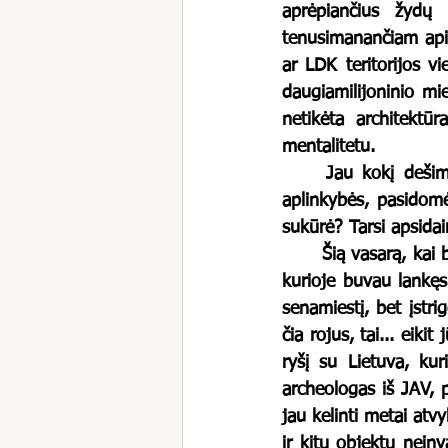
aprėpiančius žydų i
tenusimanančiam apie
ar LDK teritorijos vi
daugiamilijoninio mi
netikėta architektūra
mentalitetu. 
	Jau kokį dešimtmetį man tapo labai įprasta bet kur atsiradus keliaujant, kiek leidžia 
aplinkybės, pasidomėt
sukūrė? Tarsi apsidai
	Šią vasarą, kai baubas Covid‘as kiek atitraukė nagus, pavyko ištrūkti savaitei į Rodo salą, 
kurioje buvau lankęsi
senamiestį, bet įstri
čia rojus, tai... eiki
ryšį su Lietuva, kur
archeologas iš JAV, 
jau kelinti metai atv
ir kitų objektų nein