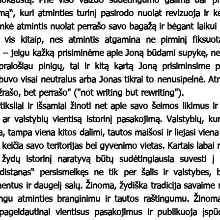
lokaustą. Prie viso vaizdo sudėtingumo galima dar pri
ą“, kuri atminties turinį pasirodo nuolat revizuoja ir ke
inkė atmintis nuolat perrašo savo bagažą ir bėgant laikui
 vis kitaip, nes atmintis atgamina ne pirminį fiksuotą
ą – jeigu kažką prisiminėme apie Joną būdami supykę, nes
ralošiau pinigų, tai ir kitą kartą Joną prisiminsime pi
uvo visai neutralus arba Jonas tikrai to nenusipelnė. Atm
žrašo, bet perrašo" ("not writing but rewriting").
ar valstybių vientisą istorinį pasakojimą. Valstybių, kuri
a, tampa viena kitos dalimi, tautos maišosi ir liejasi viena 
eičia savo teritorijas bei gyvenimo vietas. Kartais labai ra
istanas“ persismelkęs ne tik per šalis ir valstybes, b
ntus ir daugelį salų. Žinoma, žydiška tradicija savaime 
ngu atminties branginimu ir tautos raštingumu. Žinoma, 
ageidautinai vientisus pasakojimus ir publikuoja įspūd