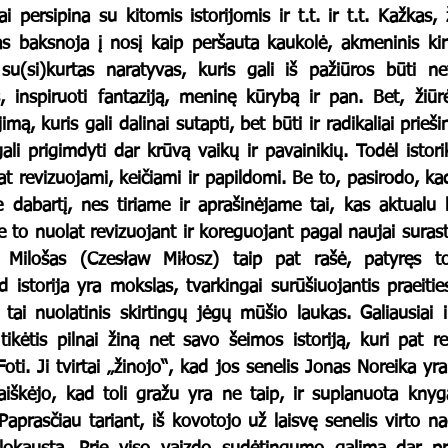
ai persipina su kitomis istorijomis ir t.t. ir t.t. Kažkas, 
s baksnoja į nosį kaip peršauta kaukolė, akmeninis kir
u(si)kurtas naratyvas, kuris gali iš pažiūros būti net
 inspiruoti fantaziją, meninę kūrybą ir pan. Bet, žiūrė
mą, kuris gali dalinai sutapti, bet būti ir radikaliai prieši
li prigimdyti dar krūvą vaikų ir pavainikių. Todėl istori
at revizuojami, keičiami ir papildomi. Be to, pasirodo, ka
e dabartį, nes tiriame ir aprašinėjame tai, kas aktualu 
be to nuolat revizuojant ir koreguojant pagal naujai surastu
Milošas (Czesław Miłosz) taip pat rašė, patyręs tok
d istorija yra mokslas, tvarkingai surūšiuojantis praeitie
tai nuolatinis skirtingų jėgų mūšio laukas. Galiausiai i
ikėtis pilnai žiną net savo šeimos istoriją, kuri pat re
oti. Ji tvirtai „žinojo“, kad jos senelis Jonas Noreika yra 
aiškėjo, kad toli gražu yra ne taip, ir suplanuota knyga
Paprasčiau tariant, iš kovotojo už laisvę senelis virto na