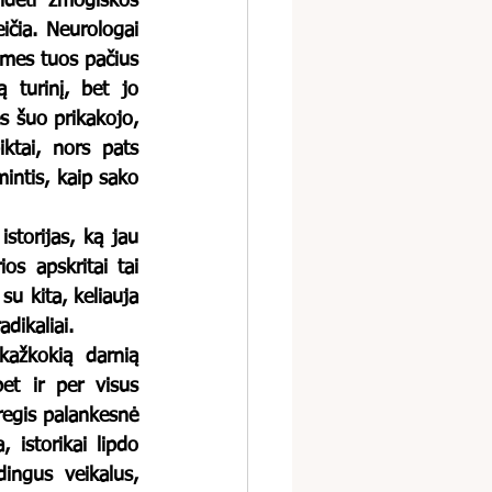
dėti žmogiškos 
ičia. Neurologai 
 mes tuos pačius 
 turinį, bet jo 
 šuo prikakojo, 
ktai, nors pats 
intis, kaip sako 
os apskritai tai 
su kita, keliauja 
dikaliai.
et ir per visus 
regis palankesnė 
istorikai lipdo 
ingus veikalus, 