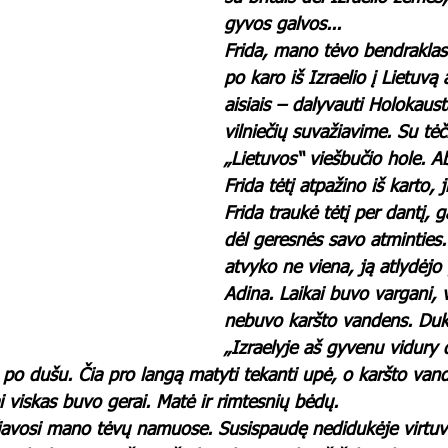
gyvos galvos...
Frida, mano tėvo bendraklas
po karo iš Izraelio į Lietuvą
aisiais – dalyvauti Holokaus
vilniečių suvažiavime. Su tėč
„Lietuvos“ viešbučio hole. A
Frida tėtį atpažino iš karto, j
Frida traukė tėtį per dantį, g
dėl geresnės savo atminties. 
atvyko ne viena, ją atlydėjo
Adina. Laikai buvo vargani, 
nebuvo karšto vandens. Duk
„Izraelyje aš gyvenu vidury 
is po dušu. Čia pro langą matyti tekanti upė, o karšto van
i viskas buvo gerai. Matė ir rimtesnių bėdų.
čiavosi mano tėvų namuose. Susispaudę nedidukėje virtuvė