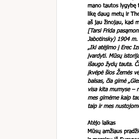
mano tautos lygybę ta
likę daug metų ir Th
aš jau žinojau, kad m
[Tarsi Frida pasąmoni
Jabotinsky) 1904 m. r
„Iki atėjimo į Erec 
įvardyti. Mūsų istori
išaugo žydų tauta. Či
įkvėpė šios Žemės vė
balsas, čia gimė „Gi
visa kita mumyse – ne
mes gimėme kaip tauta
taip ir mes nustojom
Atėjo laikas
Mūsų amžiaus pradžio