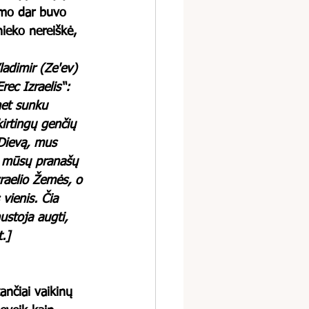
imo dar buvo 
ieko nereiškė, 
ladimir (Ze'ev) 
ec Izraelis“: 
net sunku 
kirtingų genčių 
 Dievą, mus 
o mūsų pranašų 
raelio Žemės, o 
vienis. Čia 
ustoja augti, 
.]
nčiai vaikinų 