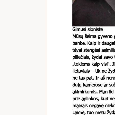
Gimusi sioniste
Mūsų šeima gyveno ga
banke. Kaip ir daugel
tėvai stengėsi asimil
piliečiais, žydai sav
„tokiems kaip visi“. J
lietuviais – tik ne žy
ne tas pat. Ir aš nen
dujų kamerose ar suš
akimirkomis. Man iki
prie aplinkos, kuri ne
mainais negavę nieko
Laimė, tuo metu žydai j