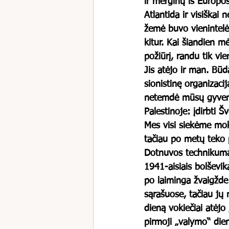
ir merginų iš Europo
Atlantida ir visiškai
žemė buvo vienintelė
kitur. Kai šiandien m
požiūrį, randu tik vie
Jis atėjo ir man. Būd
sionistinę organizaci
netemdė mūsų gyveni
Palestinoje: įdirbti 
Mes visi siekėme mok
tačiau po metų teko p
Dotnuvos technikumą
1941-aisiais bolševik
po laiminga žvaigžde 
sąrašuose, tačiau jų 
dieną vokiečiai atėjo
pirmoji „valymo“ die