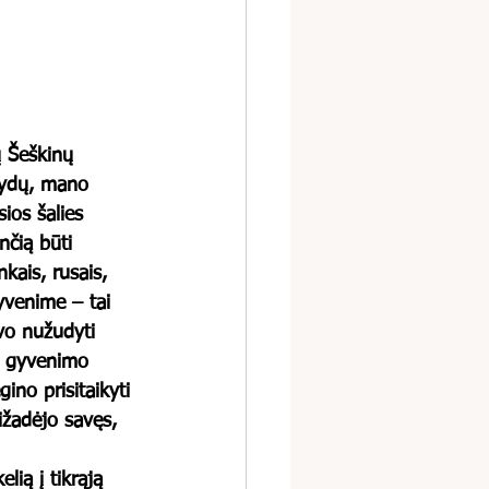
 Šeškinų 
 žydų, mano 
ios šalies 
nčią būti 
nkais, rusais, 
gyvenime – tai 
uvo nužudyti 
o gyvenimo 
no prisitaikyti 
sižadėjo savęs, 
lią į tikrąją 