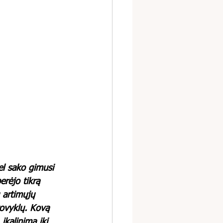
el sako gimusi 
erėjo tikrą 
 artimųjų 
tovyklų. Kovą 
 įkalinimą iki 