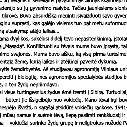
s. Jų tėvams ir seneliams pavadinimas Sionas skambėjo b
 nederėjo su jų gyvenimo realybe. Tačiau jauniesiems sioni
 tikrovė. Buvo absurdiška mėginti įsivaizduoti savo gyve
ėginu suprasti, kas galėjo visiems tuo pat metu suformuoti
ną atsakymą: atėjo laikas...
ama dvylikos, sukėlusi didelį tėvo nepasitenkinimą, įstoja
ją „Masada“. Konfliktuoti su tėvais mums buvo įprasta, tai 
mo svajonės. Mums buvo aišku, ką visų pirma turėsime 
Šventąją žemę, kurią laikas ir atėjūnai pavertė dykuma.
ytis žemdirbystės. Aš studijavau agronomiją Vilniaus univ
ereiti į biologiją, nes agronomijos specialybės studijos b
, o ten žydų nepriimdavo.
ai visus turtingesnius žydus ėmė tremti į Sibirą. Turtuolia
– būtent jie išsigelbėjo nuo vokiečių. Mano tėvai irgi b
nespėjo išvežti, o sąrašai atsidūrė vokiečių rankose. 1941-
 į mūsų namus ir suėmė tėvą, liepę pasiimti rankšluostį ir
na – vokiečiai surinko žydų grupę ir neilgtrukus nužudė P