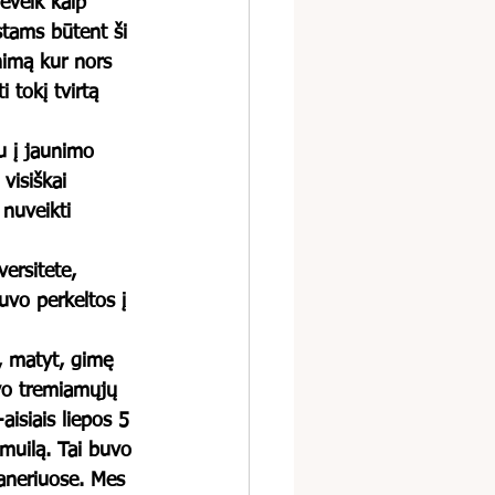
eveik kaip 
stams būtent ši 
nimą kur nors 
 tokį tvirtą 
u į jaunimo 
visiškai 
nuveikti 
ersitete, 
uvo perkeltos į 
i, matyt, gimę 
uvo tremiamųjų 
aisiais liepos 5 
 muilą. Tai buvo 
aneriuose. Mes 