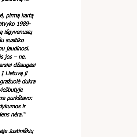
ė, pirmą kartą 
 atvyko 1989-
tą išgyvenusių 
iu susitiko 
bu jaudinosi. 
is jos – ne. 
arsiai džiaugėsi 
Į Lietuvą ji 
 gražuolė dukra 
viešbutyje 
ra purkštavo: 
dykumos ir 
dens nėra.“ 
je Justiniškių 