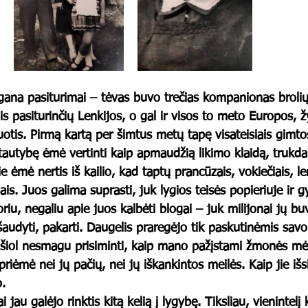
na pasiturimai – tėvas buvo trečias kompanionas brolių
is pasiturinčių Lenkijos, o gal ir visos to meto Europos,
iuotis. Pirmą kartą per šimtus metų tapę visateisiais gimtos
o tautybę ėmė vertinti kaip apmaudžią likimo klaidą, trukda
ie ėmė nertis iš kailio, kad taptų prancūzais, vokiečiais, le
dais. Juos galima suprasti, juk lygios teisės popieriuje ir 
oriu, negaliu apie juos kalbėti blogai – juk milijonai jų b
audyti, pakarti. Daugelis praregėjo tik paskutinėmis sav
 šiol nesmagu prisiminti, kaip mano pažįstami žmonės mėgi
priėmė nei jų pačių, nei jų iškankintos meilės. Kaip jie iš
.
au galėjo rinktis kitą kelią į lygybę. Tiksliau, vienintelį ke