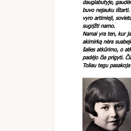
daugiabutyje, gaudėme
buvo nejauku ištarti
vyro artimieji, sovie
sugrįžti namo.
Namai yra ten, kur ja
akimirką nėra suabejo
šalies atkūrimo, o at
padėjo čia prigyti. Či
Toliau tegu pasakoja 