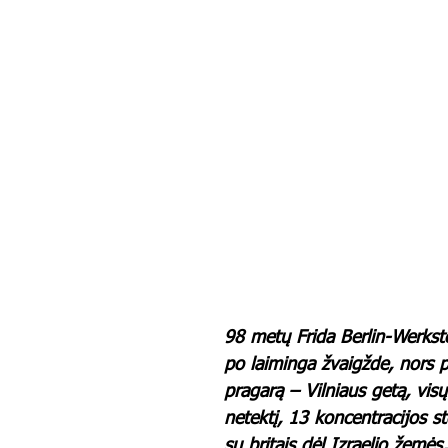
98 metų Frida Berlin-Werkst
po laiminga žvaigžde, nors p
pragarą – Vilniaus getą, visų
netektį, 13 koncentracijos s
su britais dėl Izraelio žemės,