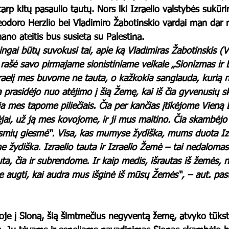
rp kitų pasaulio tautų. Nors iki Izraelio valstybės sukūr
eodoro Herzlio bei Vladimiro Žabotinskio vardai man dar n
ano ateitis bus susieta su Palestina.
ngai būtų suvokusi tai, apie ką Vladimiras Žabotinskis (V
ašė savo pirmajame sionistiniame veikale „Sionizmas ir Er
Izraelį mes buvome ne tauta, o kažkokia sanglauda, kurią 
ja prasidėjo nuo atėjimo į šią Žemę, kai iš čia gyvenusių s
a mes tapome piliečiais. Čia per kančias įtikėjome Vieną
jai, už ją mes kovojome, ir ji mus maitino. Čia skambėj
esmių giesmė“. Visa, kas mumyse žydiška, mums duota Iz
 žydiška. Izraelio tauta ir Izraelio Žemė – tai nedalomas 
, čia ir subrendome. Ir kaip medis, išrautas iš žemės, n
e augti, kai audra mus išginė iš mūsų Žemės“, – aut. past
je į Sioną, šią šimtmečius negyventą žemę, atvyko tūksta