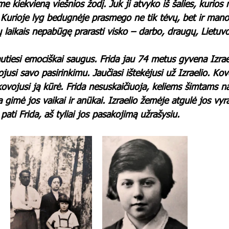
 kiekvieną viešnios žodį. Juk ji atvyko iš šalies, kurios
. Kurioje lyg bedugnėje prasmego ne tik tėvų, bet ir mano
tų laikais nepabūgę prarasti visko – darbo, draugų, Lietuvos
utiesi emociškai saugus. Frida jau 74 metus gyvena Izrael
jusi savo pasirinkimu. Jaučiasi ištekėjusi už Izraelio. Ko
kovojusi ją kūrė. Frida nesuskaičiuoja, keliems šimtams n
a gimė jos vaikai ir anūkai. Izraelio žemėje atgulė jos vyra
pati Frida, aš tyliai jos pasakojimą užrašysiu.