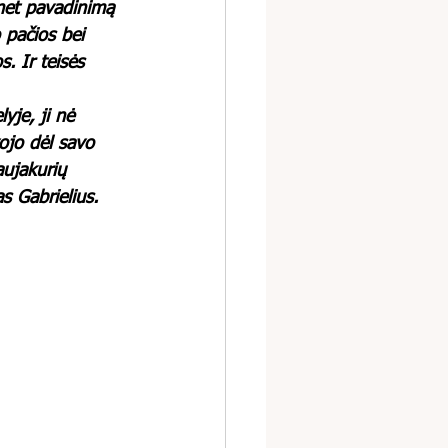
 net pavadinimą 
 pačios bei 
. Ir teisės 
yje, ji nė 
vojo dėl savo 
aujakurių 
s Gabrielius. 