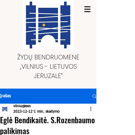
ŽYDŲ BENDRUOMENĖ
„VILNIUS - LIETUVOS
JERUZALĖ“
Įrašas
vilniusjews
2023-12-12
1 min. skaitymo
Eglė Bendikaitė. S.Rozenbaumo
palikimas