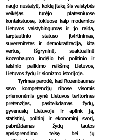
naujo nustatyti, kokią įtaką šis valstybės 
veikėjas turėjo platesniuose 
kontekstuose, tokiuose kaip modernios 
Lietuvos valstybingumas ir jo raida, 
tarptautinio statuso įtvirtinimas, 
suverenitetas ir demokratizacija, kita 
vertus, išgryninti, suaktualinti 
Rozenbaumo indėlio bei politinio ir 
teisinio palikimo reikšmę Lietuvos, 
Lietuvos žydų ir sionizmo istorijoje. 
	Tyrimas parodė, kad Rozenbaumas 
savo kompetencijų ribose visomis 
priemonėmis gynė Lietuvos teritorines 
pretenzijas, pasitelkdamas žydų, 
gyvenusių Lietuvoje ir aplink ją, 
statistinį, politinį ir ekonominį svorį, 
pabrėždamas žydų tautos 
apsisprendimo teisę bei jų 