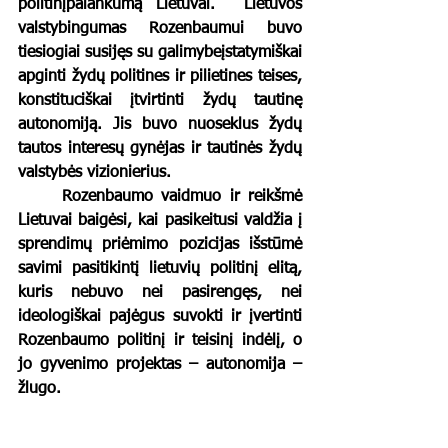
politinįpalankumą Lietuvai. 	Lietuvos 
valstybingumas Rozenbaumui buvo 
tiesiogiai susijęs su galimybeįstatymiškai 
apginti žydų politines ir pilietines teises, 
konstituciškai įtvirtinti žydų tautinę 
autonomiją. Jis buvo nuoseklus žydų 
tautos interesų gynėjas ir tautinės žydų 
valstybės vizionierius. 
	Rozenbaumo vaidmuo ir reikšmė 
Lietuvai baigėsi, kai pasikeitusi valdžia į 
sprendimų priėmimo pozicijas išstūmė 
savimi pasitikintį lietuvių politinį elitą, 
kuris nebuvo nei pasirengęs, nei 
ideologiškai pajėgus suvokti ir įvertinti 
Rozenbaumo politinį ir teisinį indėlį, o 
jo gyvenimo projektas – autonomija – 
žlugo.