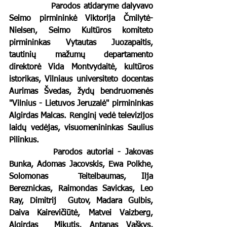
		Parodos atidaryme dalyvavo 
Seimo pirmininkė Viktorija Čmilytė-
Nielsen, Seimo Kultūros komiteto 
pirmininkas Vytautas Juozapaitis, 
tautinių mažumų departamento 
direktorė Vida Montvydaitė, kultūros 
istorikas, Vilniaus universiteto docentas 
Aurimas Švedas, žydų bendruomenės 
"Vilnius - Lietuvos Jeruzalė" pirmininkas 
Algirdas Malcas. Renginį vedė televizijos 
laidų vedėjas, visuomenininkas Saulius 
Pilinkus.
		Parodos autoriai - Jakovas 
Bunka, Adomas Jacovskis, Ewa Polkhe, 
Solomonas  Teitelbaumas, Ilja 
Bereznickas, Raimondas Savickas, Leo 
Ray, Dimitrij  Gutov, Madara Gulbis, 
Daiva Kairevičiūtė, Matvei Vaizberg, 
Algirdas  Mikutis, Antanas Vaškys, 