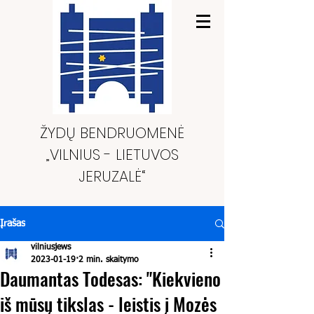
ŽYDŲ BENDRUOMENĖ
„VILNIUS - LIETUVOS
JERUZALĖ“
Įrašas
vilniusjews
2023-01-19
2 min. skaitymo
Daumantas Todesas: "Kiekvieno
iš mūsų tikslas - leistis į Mozės