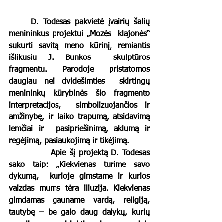
	D. Todesas pakvietė įvairių šalių 
menininkus projektui „Mozės  klajonės“ 
sukurti savitą meno kūrinį, remiantis 
išlikusiu J. Bunkos  skulptūros 
fragmentu. Parodoje pristatomos 
daugiau nei dvidešimties  skirtingų 
menininkų kūrybinės šio fragmento 
interpretacijos,  simbolizuojančios ir 
amžinybę, ir laiko trapumą, atsidavimą 
lemčiai ir  pasipriešinimą, aklumą ir 
regėjimą, pasiaukojimą ir tikėjimą.
		Apie šį projektą D. Todesas 
sako taip: „Kiekvienas turime savo 
dykumą,  kurioje gimstame ir kurios 
vaizdas mums tėra iliuzija. Kiekvienas  
gimdamas gauname vardą, religiją, 
tautybę – be galo daug dalykų, kurių  