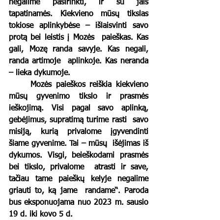
negalime pasirinkti, ir su jais 
tapatinamės. Kiekvieno mūsų tikslas  
tokiose aplinkybėse – išlaisvinti savo 
protą bei leistis į Mozės  paieškas. Kas 
gali, Mozę randa savyje. Kas negali, 
randa artimoje  aplinkoje. Kas neranda 
– lieka dykumoje.
	Mozės paieškos reiškia kiekvieno 
mūsų gyvenimo tikslo ir prasmės  
ieškojimą. Visi pagal savo aplinką, 
gebėjimus, supratimą turime rasti  savo 
misiją, kurią privalome įgyvendinti 
šiame gyvenime. Tai – mūsų  išėjimas iš 
dykumos. Visgi, beieškodami prasmės 
bei tikslo, privalome  atrasti ir save, 
tačiau tame paieškų kelyje negalime 
griauti to, ką jame  randame“. Paroda 
bus eksponuojama nuo 2023 m. sausio 
19 d. iki kovo 5 d.