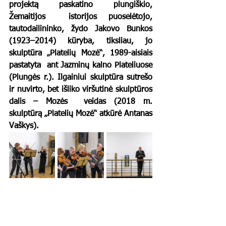
projektą paskatino plungiškio, 
Žemaitijos  istorijos puoselėtojo, 
tautodailininko, žydo Jakovo Bunkos 
(1923–2014) kūryba, tiksliau, jo 
skulptūra „Platelių Mozė“, 1989-aisiais 
pastatyta  ant Jazminų kalno Plateliuose 
(Plungės r.). Ilgainiui skulptūra sutrešo  
ir nuvirto, bet išliko viršutinė skulptūros 
dalis – Mozės  veidas (2018 m. 
skulptūrą „Platelių Mozė“ atkūrė Antanas 
Vaškys).	