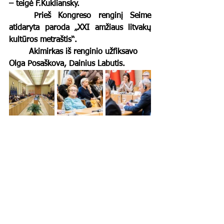
– teigė F.Kukliansky. 
	Prieš Kongreso renginį Seime 
atidaryta paroda „XXI amžiaus litvakų 
kultūros metraštis“.
	Akimirkas iš renginio užfiksavo 
Olga Posaškova, Dainius Labutis. 