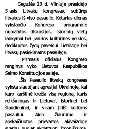
	Gegužės 23 d. Vilniuje prasidėjo 
5-asis Litvakų kongresas, subūręs 
litvakus iš viso pasaulio. Keturias dienas 
vyksiančio Kongreso programoje 
numatytos diskusijos, istorinių vietų 
lankymai bei įvairios kultūrinės veiklos, 
dedikuotos žydų paveldui Lietuvoje bei 
litvakų pasiekimams pasaulyje. 
	Pirmasis oficialus Kongreso 
renginys vyko Lietuvos Respublikos 
Seimo Konstitucijos salėje. 
	„Šis Pasaulio litvakų kongresas 
vyksta siautėjant agresijai Ukrainoje, kai 
karo karštinė krečia visą regioną, kuris 
reikšmingas ir Lietuvai, istorinei bei 
šiandieninei, ir visam jidiš kultūros 
pasauliui. Aklo žiaurumo ir 
apskaičiuotos prievartos akivaizdoje 