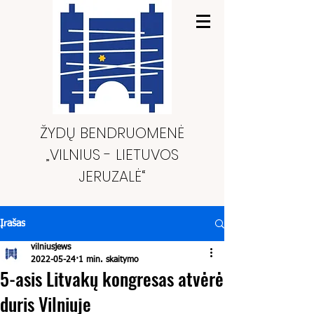
ŽYDŲ BENDRUOMENĖ
„VILNIUS - LIETUVOS
JERUZALĖ“
Įrašas
vilniusjews
2022-05-24
1 min. skaitymo
5-asis Litvakų kongresas atvėrė
duris Vilniuje