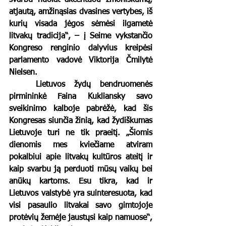
svarbu nuolat akcentuoti žmoniškumą, 
atjautą, amžinąsias dvasines vertybes, iš 
kurių visada jėgos sėmėsi ilgametė 
litvakų tradicija“, – į Seime vykstančio 
Kongreso renginio dalyvius kreipėsi 
parlamento vadovė Viktorija Čmilytė 
Nielsen. 
	Lietuvos žydų bendruomenės 
pirmininkė Faina Kukliansky savo 
sveikinimo kalboje pabrėžė, kad šis 
Kongresas siunčia žinią, kad žydiškumas 
Lietuvoje turi ne tik praeitį. „Šiomis 
dienomis mes kviečiame atviram 
pokalbiui apie litvakų kultūros ateitį ir 
kaip svarbu ją perduoti mūsų vaikų bei 
anūkų kartoms. Esu tikra, kad ir 
Lietuvos valstybė yra suinteresuota, kad 
visi pasaulio litvakai savo gimtojoje 
protėvių žemėje jaustųsi kaip namuose“, 