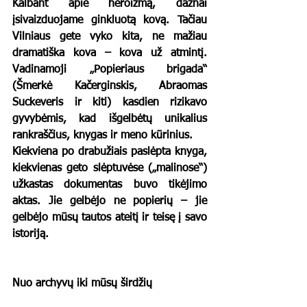
Kalbant apie heroizmą, dažnai 
įsivaizduojame ginkluotą kovą. Tačiau 
Vilniaus gete vyko kita, ne mažiau 
dramatiška kova – kova už atmintį. 
Vadinamoji „Popieriaus brigada“ 
(Šmerkė Kačerginskis, Abraomas 
Suckeveris ir kiti) kasdien rizikavo 
gyvybėmis, kad išgelbėtų unikalius 
rankraščius, knygas ir meno kūrinius.
Kiekviena po drabužiais paslėpta knyga, 
kiekvienas geto slėptuvėse („malinose“) 
užkastas dokumentas buvo tikėjimo 
aktas. Jie gelbėjo ne popierių – jie 
gelbėjo mūsų tautos ateitį ir teisę į savo 
istoriją.
Nuo archyvų iki mūsų širdžių