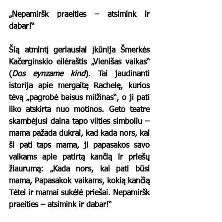
„Nepamiršk praeities – atsimink ir 
dabar!“
Šią atmintį geriausiai įkūnija Šmerkės 
Kačerginskio eilėraštis „Vienišas vaikas“ 
(
Dos eynzame kind
). Tai jaudinanti 
istorija apie mergaitę Rachelę, kurios 
tėvą „pagrobė baisus milžinas“, o ji pati 
liko atskirta nuo motinos. Geto teatre 
skambėjusi daina tapo vilties simboliu – 
mama pažada dukrai, kad kada nors, kai 
ši pati taps mama, ji papasakos savo 
vaikams apie patirtą kančią ir priešų 
žiaurumą: „Kada nors, kai pati būsi 
mama, Papasakok vaikams, kokią kančią 
Tėtei ir mamai sukėlė priešai. Nepamiršk 
praeities – atsimink ir dabar!“