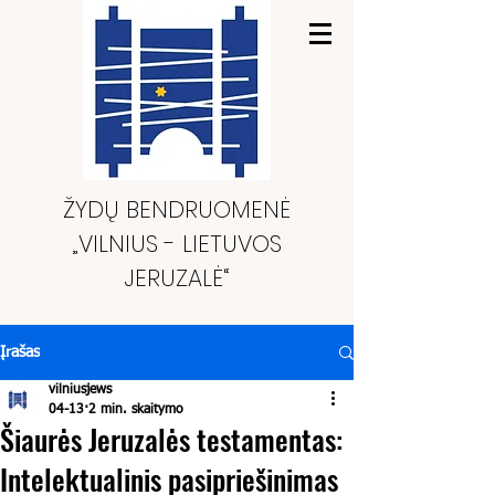
ŽYDŲ BENDRUOMENĖ
„VILNIUS - LIETUVOS
JERUZALĖ“
Įrašas
vilniusjews
04-13
2 min. skaitymo
Šiaurės Jeruzalės testamentas:
Intelektualinis pasipriešinimas