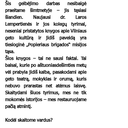
Šis gelbėjimo darbas nesibaigė 
praeitame šimtmetyje – jis tęsiasi 
šiandien. Naujausi dr. Laros 
Lempertienės ir jos kolegų tyrimai, 
neseniai pristatytos knygos apie Vilniaus 
geto kultūrą ir jidiš paveldą yra 
tiesioginė „Popieriaus brigados“ misijos 
tąsa.
Šios knygos – tai ne sausi faktai. Tai 
balsai, kurie po aštuoniasdešimties metų 
vėl prabyla jidiš kalba, pasakodami apie 
geto teatrą, mokyklas ir orumą, kuris 
nebuvo prarastas net atėmus laisvę. 
Skaitydami šiuos tyrimus, mes ne tik 
mokomės istorijos – mes restauruojame 
pačią atmintį.
Kodėl skaitome vardus?