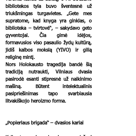
bibliotekos tyla buvo šventesnė už 
triukšmingas turgavietes. „Gete mes 
supratome, kad knyga yra ginklas, o 
biblioteka – tvirtovė“, – sakydavo geto 
gyventojai. Čia gimė idėjos, 
formavusios viso pasaulio žydų kultūrą, 
jidiš kalbos mokslą (YIVO) ir gilią 
religinę mintį.
Nors Holokausto tragedija bandė šią 
tradiciją nutraukti, Vilniaus dvasia 
pasirodė esanti stipresnė už naikinimo 
mašiną. Būtent intelektualinis 
pasipriešinimas tapo svarbiausia 
litvakiškojo heroizmo forma.
„Popieriaus brigada“ – dvasios kariai