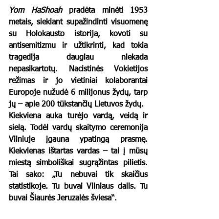
Yom HaShoah
 pradėta minėti 1953 
metais, siekiant supažindinti visuomenę 
su Holokausto istorija, kovoti su 
antisemitizmu ir užtikrinti, kad tokia 
tragedija daugiau niekada 
nepasikartotų. Nacistinės Vokietijos 
režimas ir jo vietiniai kolaborantai 
Europoje nužudė 6 milijonus žydų, tarp 
jų – apie 200 tūkstančių Lietuvos žydų.
Kiekviena auka turėjo vardą, veidą ir 
sielą. Todėl vardų skaitymo ceremonija 
Vilniuje įgauna ypatingą prasmę. 
Kiekvienas ištartas vardas – tai į mūsų 
miestą simboliškai sugrąžintas pilietis. 
Tai sako: „Tu nebuvai tik skaičius 
statistikoje. Tu buvai Vilniaus dalis. Tu 
buvai Šiaurės Jeruzalės šviesa“.