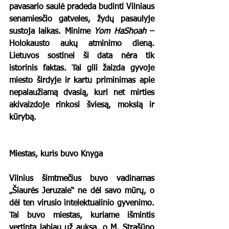
pavasario saulė pradeda budinti Vilniaus 
senamiesčio gatveles, žydų pasaulyje 
sustoja laikas. Minime 
Yom HaShoah
 – 
Holokausto aukų atminimo dieną. 
Lietuvos sostinei ši data nėra tik 
istorinis faktas. Tai gili žaizda gyvoje 
miesto širdyje ir kartu priminimas apie 
nepalaužiamą dvasią, kuri net mirties 
akivaizdoje rinkosi šviesą, mokslą ir 
kūrybą.
Miestas, kuris buvo Knyga
Vilnius šimtmečius buvo vadinamas 
„Šiaurės Jeruzale“ ne dėl savo mūrų, o 
dėl ten virusio intelektualinio gyvenimo. 
Tai buvo miestas, kuriame išmintis 
vertinta labiau už auksą, o M. Strašūno 