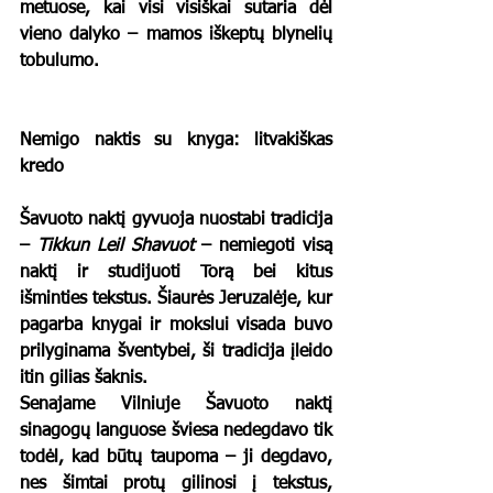
metuose, kai visi visiškai sutaria dėl 
vieno dalyko – mamos iškeptų blynelių 
tobulumo.
Nemigo naktis su knyga: litvakiškas 
kredo
Šavuoto naktį gyvuoja nuostabi tradicija 
– 
Tikkun Leil Shavuot
 – nemiegoti visą 
naktį ir studijuoti Torą bei kitus 
išminties tekstus. Šiaurės Jeruzalėje, kur 
pagarba knygai ir mokslui visada buvo 
prilyginama šventybei, ši tradicija įleido 
itin gilias šaknis.
Senajame Vilniuje Šavuoto naktį 
sinagogų languose šviesa nedegdavo tik 
todėl, kad būtų taupoma – ji degdavo, 
nes šimtai protų gilinosi į tekstus, 