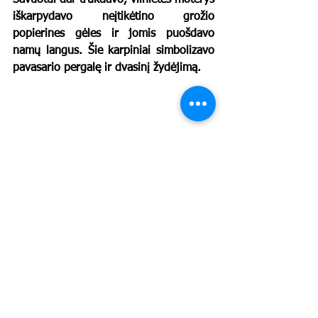
Šavuotui dar trūkdavo, vilnietės moterys 
iškarpydavo neįtikėtino grožio 
popierines gėles ir jomis puošdavo 
namų langus. Šie karpiniai simbolizavo 
pavasario pergalę ir dvasinį žydėjimą.
Tegul šis Šavuotas į jūsų namus atneša 
pavasario gaivą, ramybę ir saldų 
išminties skonį. Švęskime, ragaukime 
blynelius ir nepamirškime atverti geros 
knygos!