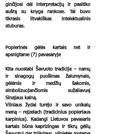
ginčijosi dėl interpretacijų ir pasitiko 
aušrą su knyga rankose. Tai buvo 
tikrasis litvakiškas intelektualinis 
stuburas.
Popierinės gėlės kartais net ir 
apsnigtame (?) pavasaryje
Kita nuostabi Šavuoto tradicija – namų 
ir sinagogų puošimas žalumynais, 
gėlėmis ir medžių šakomis, 
simbolizuojančiomis sužaliavusį 
Sinajaus kalną.
Vilniaus žydai turėjo ir savo unikalų 
meną – 
rejzelach
 (tradicinius popieriaus 
karpinius). Kadangi Lietuvos pavasaris 
kartais būna kaprizingas ir tikrų gėlių 