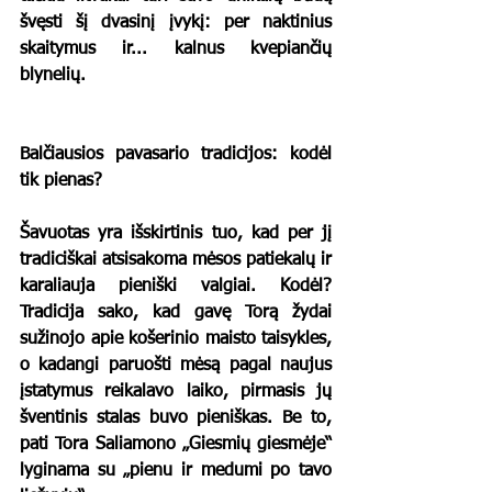
švęsti šį dvasinį įvykį: per naktinius 
skaitymus ir... kalnus kvepiančių 
blynelių.
Balčiausios pavasario tradicijos: kodėl 
tik pienas?
Šavuotas yra išskirtinis tuo, kad per jį 
tradiciškai atsisakoma mėsos patiekalų ir 
karaliauja pieniški valgiai. Kodėl? 
Tradicija sako, kad gavę Torą žydai 
sužinojo apie košerinio maisto taisykles, 
o kadangi paruošti mėsą pagal naujus 
įstatymus reikalavo laiko, pirmasis jų 
šventinis stalas buvo pieniškas. Be to, 
pati Tora Saliamono „Giesmių giesmėje“ 
lyginama su „pienu ir medumi po tavo 