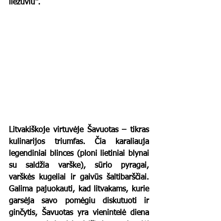
liežuviu“.
Litvakiškoje virtuvėje Šavuotas – tikras 
kulinarijos triumfas. Čia karaliauja 
legendiniai 
blinces
 (ploni lietiniai blynai 
su saldžia varške), sūrio pyragai, 
varškės kugeliai ir gaivūs šaltibarščiai. 
Galima pajuokauti, kad litvakams, kurie 
garsėja savo pomėgiu diskutuoti ir 
ginčytis, Šavuotas yra vienintelė diena 