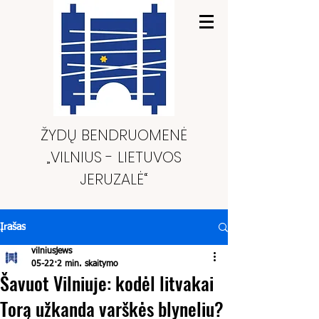
ŽYDŲ BENDRUOMENĖ
„VILNIUS - LIETUVOS
JERUZALĖ“
Įrašas
vilniusjews
05-22
2 min. skaitymo
Šavuot Vilniuje: kodėl litvakai
Torą užkanda varškės blyneliu?